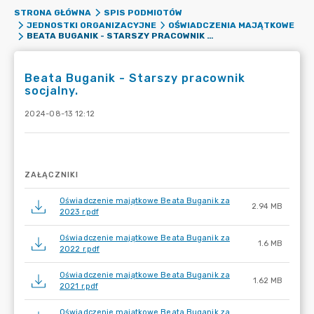
STRONA GŁÓWNA
SPIS PODMIOTÓW
JEDNOSTKI ORGANIZACYJNE
OŚWIADCZENIA MAJĄTKOWE
BEATA BUGANIK - STARSZY PRACOWNIK SOCJALNY.
Beata Buganik - Starszy pracownik
socjalny.
2024-08-13 12:12
ZAŁĄCZNIKI
Oświadczenie majątkowe Beata Buganik za
2.94 MB
2023 r.pdf
Oświadczenie majątkowe Beata Buganik za
1.6 MB
2022 r.pdf
Oświadczenie majątkowe Beata Buganik za
1.62 MB
2021 r.pdf
Oświadczenie majątkowe Beata Buganik za