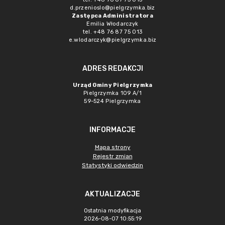
d.przenioslo@pielgrzymka.biz
Zastępca Administratora
Emilia Włodarczyk
tel. +48 76 87 75 013
e.wlodarczyk@pielgrzymka.biz
ADRES REDAKCJI
Urząd Gminy Pielgrzymka
Pielgrzymka 109 A/1
59-524 Pielgrzymka
INFORMACJE
Mapa strony
Rejestr zmian
Statystyki odwiedzin
AKTUALIZACJE
Ostatnia modyfikacja
2026-08-07 10:55:19