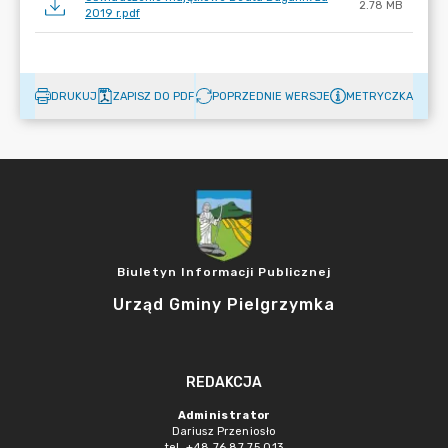
2.78 MB
2019 r.pdf
DRUKUJ
ZAPISZ DO PDF
POPRZEDNIE WERSJE
METRYCZKA
Biuletyn Informacji Publicznej
Urząd Gminy Pielgrzymka
REDAKCJA
Administrator
Dariusz Przeniosło
tel. +48 76 87 75 013