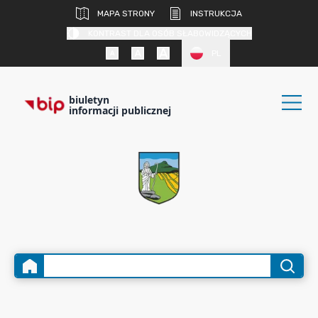
MAPA STRONY
INSTRUKCJA
KONTRAST DLA OSÓB SŁABOWIDZĄCYCH
PL
biuletyn
informacji publicznej