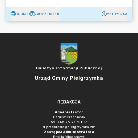
DRUKUJ
ZAPISZ DO PDF
METRYCZKA
Biuletyn Informacji Publicznej
Urząd Gminy Pielgrzymka
REDAKCJA
Administrator
Dariusz Przeniosło
tel. +48 76 87 75 013
d.przenioslo@pielgrzymka.biz
Zastępca Administratora
Emilia Włodarczyk