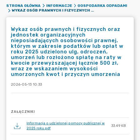
STRONA GŁÓWNA
INFORMACJE
GOSPODARKA ODPADAMI
WYKAZ OSÓB PRAWNYCH I FIZYCZNYCH ORAZ JEDNOSTEK ORGANIZACYJNYCH NIEPOSIADAJĄCYCH OSOBOWOŚCI PRAWNEJ, KTÓRYM W ZAKRESIE PODATKÓW LUB OPŁAT W ROKU 2025 UDZIELONO ULG, ODROCZEŃ, UMORZEŃ LUB ROZŁOŻONO SPŁATĘ NA RATY W KWOCIE PRZEWYŻSZAJĄCEJ ŁĄCZNIE 500 ZŁ, WRAZ ZE WSKAZANIEM WYSOKOŚCI UMORZONYCH KWOT I PRZYCZYN UMORZENIA
Wykaz osób prawnych i fizycznych oraz
jednostek organizacyjnych
nieposiadających osobowości prawnej,
którym w zakresie podatków lub opłat w
roku 2025 udzielono ulg, odroczeń,
umorzeń lub rozłożono spłatę na raty w
kwocie przewyższającej łącznie 500 zł,
wraz ze wskazaniem wysokości
umorzonych kwot i przyczyn umorzenia
2026-05-13 10:33
ZAŁĄCZNIKI
Informacja o udzielonej pomocy publicznej w
33.49 KB
2025 roku.pdf