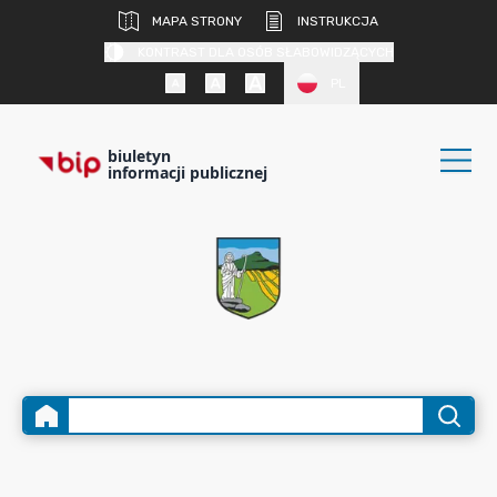
MAPA STRONY
INSTRUKCJA
KONTRAST DLA OSÓB SŁABOWIDZĄCYCH
PL
biuletyn
informacji publicznej