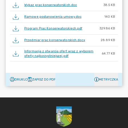
Wykaz prac konserwatorskich.doc
38.5 KB
Ramowe postanowienia umowy.doc
140 KB
Program Prac Konserwatorskiech.pdf
329.86 KB
Przedmiar prac konserwatorskich.docx
28.89 KB
Informacja z otwarcia ofert wraz z wyborem
64.77 KB
oferty najkorzystniejszej.pdf
DRUKUJ
ZAPISZ DO PDF
METRYCZKA