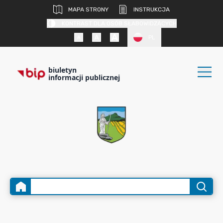
MAPA STRONY
INSTRUKCJA
KONTRAST DLA OSÓB SŁABOWIDZĄCYCH
PL
biuletyn
informacji publicznej