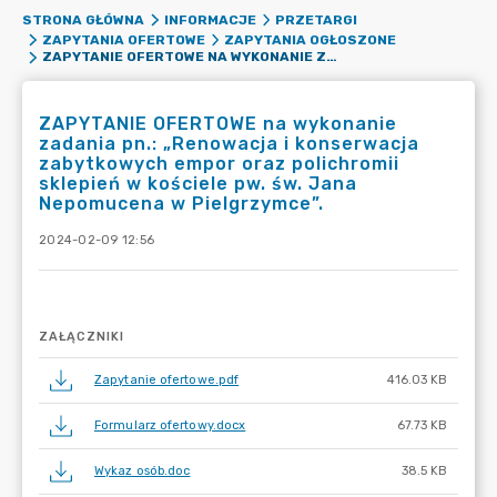
STRONA GŁÓWNA
INFORMACJE
PRZETARGI
ZAPYTANIA OFERTOWE
ZAPYTANIA OGŁOSZONE
ZAPYTANIE OFERTOWE NA WYKONANIE ZADANIA PN.: „RENOWACJA I KONSERWACJA ZABYTKOWYCH EMPOR ORAZ POLICHROMII SKLEPIEŃ W KOŚCIELE PW. ŚW. JANA NEPOMUCENA W PIELGRZYMCE”.
ZAPYTANIE OFERTOWE na wykonanie
zadania pn.: „Renowacja i konserwacja
zabytkowych empor oraz polichromii
sklepień w kościele pw. św. Jana
Nepomucena w Pielgrzymce”.
2024-02-09 12:56
ZAŁĄCZNIKI
Zapytanie ofertowe.pdf
416.03 KB
Formularz ofertowy.docx
67.73 KB
Wykaz osób.doc
38.5 KB