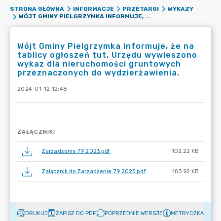
STRONA GŁÓWNA
INFORMACJE
PRZETARGI
WYKAZY
WÓJT GMINY PIELGRZYMKA INFORMUJE, ŻE NA TABLICY OGŁOSZEŃ TUT. URZĘDU WYWIESZONO WYKAZ DLA NIERUCHOMOŚCI GRUNTOWYCH PRZEZNACZONYCH DO WYDZIERŻAWIENIA.
Wójt Gminy Pielgrzymka informuje, że na
tablicy ogłoszeń tut. Urzędu wywieszono
wykaz dla nieruchomości gruntowych
przeznaczonych do wydzierżawienia.
2024-01-12 12:48
ZAŁĄCZNIKI
Zarzadzenie 79 2023.pdf
102.22 KB
Załącznik do Zarzadzenie 79 2023.pdf
183.92 KB
DRUKUJ
ZAPISZ DO PDF
POPRZEDNIE WERSJE
METRYCZKA