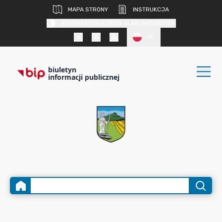
MAPA STRONY
INSTRUKCJA
KONTRAST DLA OSÓB SŁABOWIDZĄCYCH
PL
biuletyn
informacji publicznej