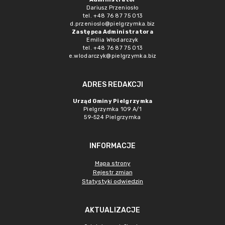
Dariusz Przeniosło
tel. +48 76 87 75 013
d.przenioslo@pielgrzymka.biz
Zastępca Administratora
Emilia Włodarczyk
tel. +48 76 87 75 013
e.wlodarczyk@pielgrzymka.biz
ADRES REDAKCJI
Urząd Gminy Pielgrzymka
Pielgrzymka 109 A/1
59-524 Pielgrzymka
INFORMACJE
Mapa strony
Rejestr zmian
Statystyki odwiedzin
AKTUALIZACJE