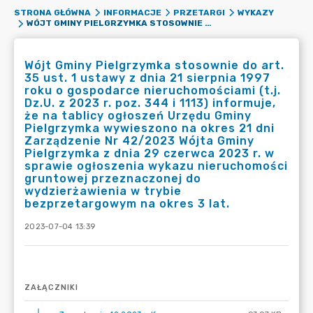
STRONA GŁÓWNA
INFORMACJE
PRZETARGI
WYKAZY
WÓJT GMINY PIELGRZYMKA STOSOWNIE DO ART. 35 UST. 1 USTAWY Z DNIA 21 SIERPNIA 1997 ROKU O GOSPODARCE NIERUCHOMOŚCIAMI (T.J. DZ.U. Z 2023 R. POZ. 344 I 1113) INFORMUJE, ŻE NA TABLICY OGŁOSZEŃ URZĘDU GMINY PIELGRZYMKA WYWIESZONO NA OKRES 21 DNI ZARZĄDZENIE NR 42/2023 WÓJTA GMINY PIELGRZYMKA Z DNIA 29 CZERWCA 2023 R. W SPRAWIE OGŁOSZENIA WYKAZU NIERUCHOMOŚCI GRUNTOWEJ PRZEZNACZONEJ DO WYDZIERŻAWIENIA W TRYBIE BEZPRZETARGOWYM NA OKRES 3 LAT.
Wójt Gminy Pielgrzymka stosownie do art.
35 ust. 1 ustawy z dnia 21 sierpnia 1997
roku o gospodarce nieruchomościami (t.j.
Dz.U. z 2023 r. poz. 344 i 1113) informuje,
że na tablicy ogłoszeń Urzędu Gminy
Pielgrzymka wywieszono na okres 21 dni
Zarządzenie Nr 42/2023 Wójta Gminy
Pielgrzymka z dnia 29 czerwca 2023 r. w
sprawie ogłoszenia wykazu nieruchomości
gruntowej przeznaczonej do
wydzierżawienia w trybie
bezprzetargowym na okres 3 lat.
2023-07-04 13:39
ZAŁĄCZNIKI