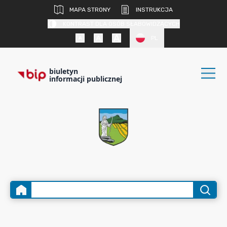
MAPA STRONY
INSTRUKCJA
KONTRAST DLA OSÓB SŁABOWIDZĄCYCH
PL
biuletyn
informacji publicznej