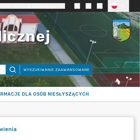
TRAST DLA OSÓB SŁABOWIDZĄCYCH
PL
licznej
WYSZUKIWANIE ZAAWANSOWANE
ORMACJE DLA OSÓB NIESŁYSZĄCYCH
wienia