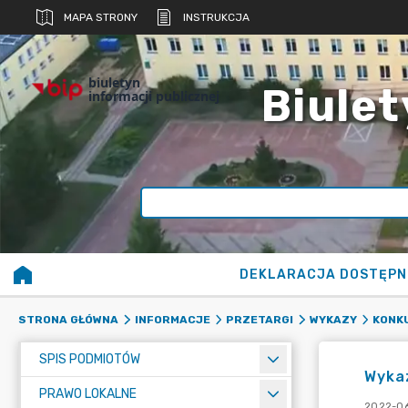
MAPA STRONY
INSTRUKCJA
biuletyn
Biulet
informacji publicznej
DEKLARACJA DOSTĘPN
STRONA GŁÓWNA
INFORMACJE
PRZETARGI
WYKAZY
KONK
SPIS PODMIOTÓW
Wyka
PRAWO LOKALNE
2022-06