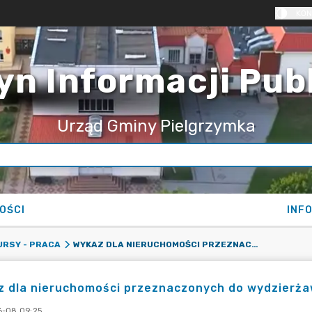
KON
yn Informacji Pub
Urząd Gminy Pielgrzymka
OŚCI
INF
WYKAZ DLA NIERUCHOMOŚCI PRZEZNACZONYCH DO WYDZIERŻAWIENIA
URSY - PRACA
z dla nieruchomości przeznaczonych do wydzierża
-08 09:25