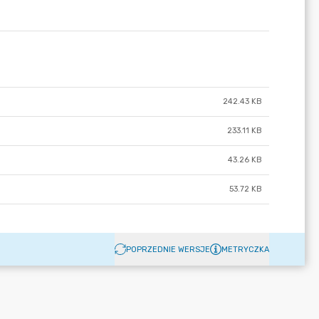
242.43 KB
233.11 KB
43.26 KB
53.72 KB
POPRZEDNIE WERSJE
METRYCZKA