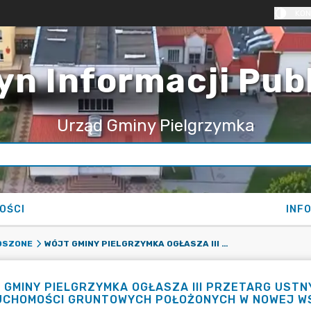
KON
yn Informacji Pub
Urząd Gminy Pielgrzymka
OŚCI
INF
WÓJT GMINY PIELGRZYMKA OGŁASZA III PRZETARG USTNY NIEOGRANICZONY NA SPRZEDAŻ NIERUCHOMOŚCI GRUNTOWYCH POŁOŻONYCH W NOWEJ WSI GRODZISKIEJ - GMINA PIELGRZYMKA. .
OSZONE
 GMINY PIELGRZYMKA OGŁASZA III PRZETARG UST
UCHOMOŚCI GRUNTOWYCH POŁOŻONYCH W NOWEJ WSI 