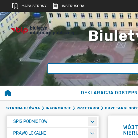
MAPA STRONY
INSTRUKCJA
biuletyn
Biulet
informacji publicznej
DEKLARACJA DOSTĘPN
STRONA GŁÓWNA
INFORMACJE
PRZETARGI
PRZETARGI OGŁ
SPIS PODMIOTÓW
WÓJT
NIER
PRAWO LOKALNE