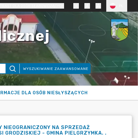
TRAST DLA OSÓB SŁABOWIDZĄCYCH
PL
licznej
WYSZUKIWANIE ZAAWANSOWANE
ORMACJE DLA OSÓB NIESŁYSZĄCYCH
NY NIEOGRANICZONY NA SPRZEDAŻ
GRODZISKIEJ - GMINA PIELGRZYMKA. .