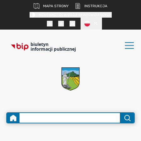
MAPA STRONY
INSTRUKCJA
KONTRAST DLA OSÓB SŁABOWIDZĄCYCH
PL
biuletyn
informacji publicznej