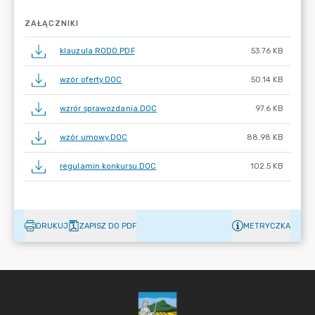
ZAŁĄCZNIKI
klauzula RODO.PDF
53.76 KB
wzór oferty.DOC
50.14 KB
wzrór sprawozdania.DOC
97.6 KB
wzór umowy.DOC
88.98 KB
regulamin konkursu.DOC
102.5 KB
DRUKUJ
ZAPISZ DO PDF
METRYCZKA