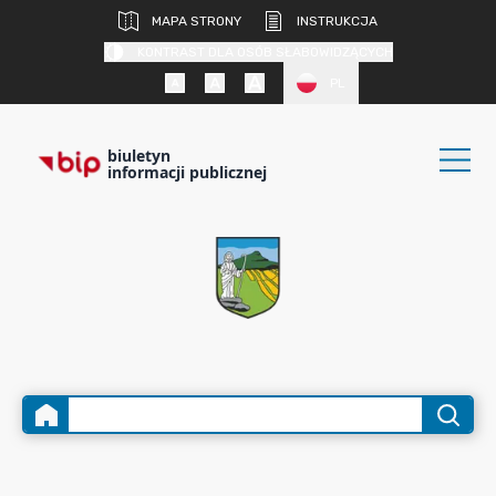
MAPA STRONY
INSTRUKCJA
KONTRAST DLA OSÓB SŁABOWIDZĄCYCH
PL
biuletyn
informacji publicznej