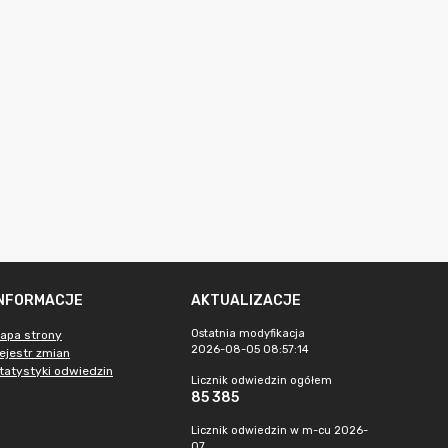
INFORMACJE
AKTUALIZACJE
Ostatnia modyfikacja
apa strony
2026-08-05 08:57:14
ejestr zmian
tatystyki odwiedzin
Licznik odwiedzin ogółem
85 385
Licznik odwiedzin w m-cu 2026-
07