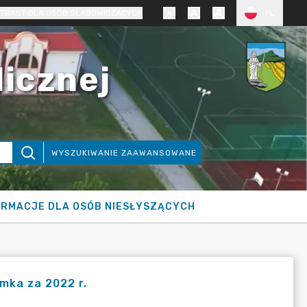
TRAST DLA OSÓB SŁABOWIDZĄCYCH
PL
licznej
WYSZUKIWANIE ZAAWANSOWANE
ORMACJE DLA OSÓB NIESŁYSZĄCYCH
mka za 2022 r.