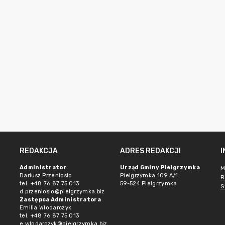
REDAKCJA
ADRES REDAKCJI
Administrator
Urząd Gminy Pielgrzymka
M
Dariusz Przeniosło
Pielgrzymka 109 A/1
R
tel. +48 76 87 75 013
59-524 Pielgrzymka
S
d.przenioslo@pielgrzymka.biz
Zastępca Administratora
Emilia Włodarczyk
tel. +48 76 87 75 013
e.wlodarczyk@pielgrzymka.biz