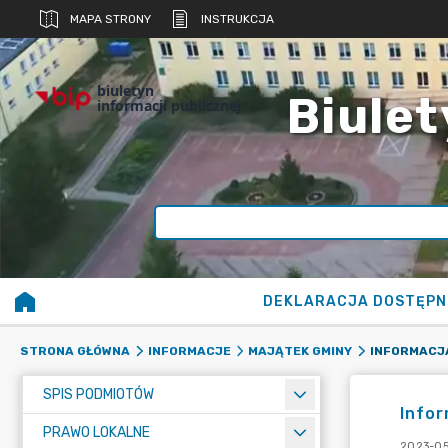
MAPA STRONY
INSTRUKCJA
biuletyn
Biulet
informacji publicznej
DEKLARACJA DOSTĘPN
STRONA GŁÓWNA
INFORMACJE
MAJĄTEK GMINY
SPIS PODMIOTÓW
Infor
PRAWO LOKALNE
2023-05