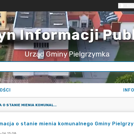
KON
yn Informacji Pub
Urząd Gminy Pielgrzymka
OŚCI
INF
INFORMACJA O STANIE MIENIA KOMUNALNEGO GMINY PIELGRZYMKA ZA 2022 R.
macja o stanie mienia komunalnego Gminy Pielgrzy
-26 13:08