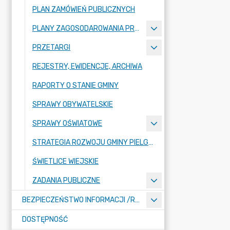
PLAN ZAMÓWIEŃ PUBLICZNYCH
PLANY ZAGOSODAROWANIA PRZESTRZENNEGO
PRZETARGI
REJESTRY, EWIDENCJE, ARCHIWA
RAPORTY O STANIE GMINY
SPRAWY OBYWATELSKIE
SPRAWY OŚWIATOWE
STRATEGIA ROZWOJU GMINY PIELGRZYMKA NA LATA 2026-2035
ŚWIETLICE WIEJSKIE
ZADANIA PUBLICZNE
BEZPIECZEŃSTWO INFORMACJI /RODO/
DOSTĘPNOŚĆ