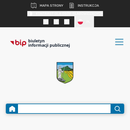
MAPA STRONY
INSTRUKCJA
KONTRAST DLA OSÓB SŁABOWIDZĄCYCH
PL
biuletyn
informacji publicznej