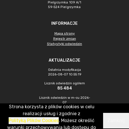
Pielgrzymka 109 A/1
59-524 Pielgrzymka
INFORMACJE
Mapa strony
Rejestr zmian
Statystyki odwiedzin
AKTUALIZACJE
Ostatnia modyfikacja
2026-08-07 10:55:19
Licznik odwiedzin ogółem
85 484
Licznik odwiedzin w m-cu 2026-
07
Strona korzysta z plików cookies w celu
251
realizacji usług i zgodnie z
Polityką Plików Cookies
. Możesz określić
Zamknij
CMS & Hosting: Nefeni Sp. z o.o.
warunki przechowywania lub dostępu do