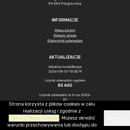
59-524 Pielgrzymka
INFORMACJE
Mapa strony
Rejestr zmian
Statystyki odwiedzin
AKTUALIZACJE
Ostatnia modyfikacja
2026-08-07 10:55:19
Licznik odwiedzin ogółem
85 460
Licznik odwiedzin w m-cu 2026-
07
Strona korzysta z plików cookies w celu
227
realizacji usług i zgodnie z
Polityką Plików Cookies
. Możesz określić
Zamknij
CMS & Hosting: Nefeni Sp. z o.o.
warunki przechowywania lub dostępu do