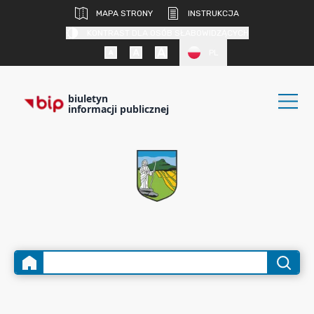
MAPA STRONY
INSTRUKCJA
KONTRAST DLA OSÓB SŁABOWIDZĄCYCH
PL
biuletyn
informacji publicznej