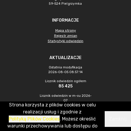
59-524 Pielgrzymka
INFORMACJE
Mapa strony
Rejestr zmian
Statystyki odwiedzin
AKTUALIZACJE
Ostatnia modyfikacja
2026-08-05 08:57:14
Licznik odwiedzin ogółem
85 425
Licznik odwiedzin w m-cu 2026-
07
Strona korzysta z plików cookies w celu
192
realizacji usług i zgodnie z
Polityką Plików Cookies
. Możesz określić
Zamknij
CMS & Hosting: Nefeni Sp. z o.o.
warunki przechowywania lub dostępu do