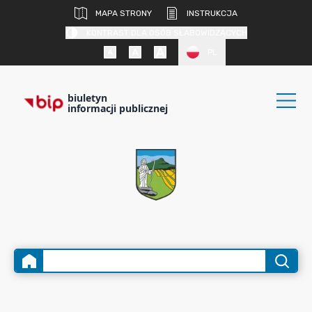
MAPA STRONY
INSTRUKCJA
KONTRAST DLA OSÓB SŁABOWIDZĄCYCH
PL
biuletyn
informacji publicznej