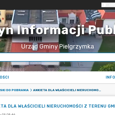
KON
yn Informacji Pub
Urząd Gminy Pielgrzymka
OŚCI
INF
ANKIETA DLA WŁAŚCICIELI NIERUCHOMOŚCI Z TERENU GMINY PIELGRZYMKA
SKI DO POBRANIA
ETA DLA WŁAŚCICIELI NIERUCHOMOŚCI Z TERENU G
-29 08:46