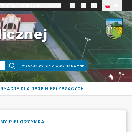
TRAST DLA OSÓB SŁABOWIDZĄCYCH
PL
licznej
WYSZUKIWANIE ZAAWANSOWANE
ORMACJE DLA OSÓB NIESŁYSZĄCYCH
MINY PIELGRZYMKA