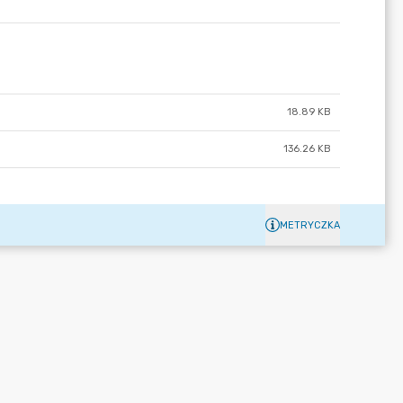
18.89 KB
136.26 KB
METRYCZKA