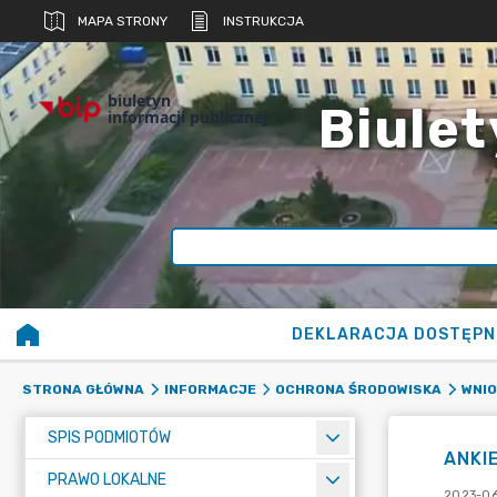
MAPA STRONY
INSTRUKCJA
biuletyn
Biulet
informacji publicznej
DEKLARACJA DOSTĘPN
STRONA GŁÓWNA
INFORMACJE
OCHRONA ŚRODOWISKA
WNIO
SPIS PODMIOTÓW
ANKI
PRAWO LOKALNE
2023-06