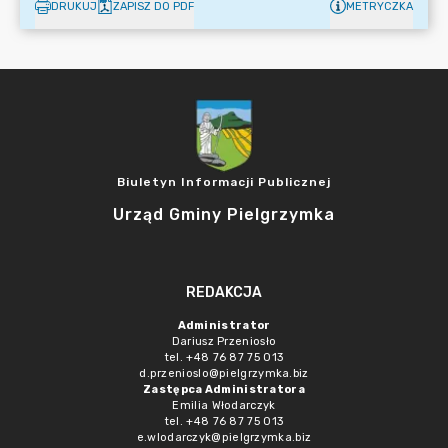
DRUKUJ
ZAPISZ DO PDF
METRYCZKA
Biuletyn Informacji Publicznej
Urząd Gminy Pielgrzymka
REDAKCJA
Administrator
Dariusz Przeniosło
tel. +48 76 87 75 013
d.przenioslo@pielgrzymka.biz
Zastępca Administratora
Emilia Włodarczyk
tel. +48 76 87 75 013
e.wlodarczyk@pielgrzymka.biz