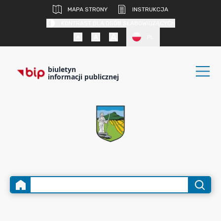
MAPA STRONY
INSTRUKCJA
KONTRAST DLA OSÓB SŁABOWIDZĄCYCH
PL
biuletyn
informacji publicznej