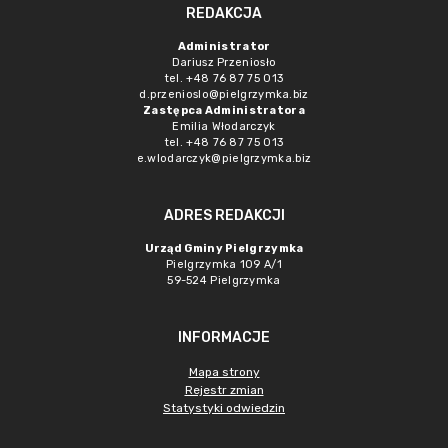
REDAKCJA
Administrator
Dariusz Przeniosło
tel. +48 76 87 75 013
d.przenioslo@pielgrzymka.biz
Zastępca Administratora
Emilia Włodarczyk
tel. +48 76 87 75 013
e.wlodarczyk@pielgrzymka.biz
ADRES REDAKCJI
Urząd Gminy Pielgrzymka
Pielgrzymka 109 A/1
59-524 Pielgrzymka
INFORMACJE
Mapa strony
Rejestr zmian
Statystyki odwiedzin