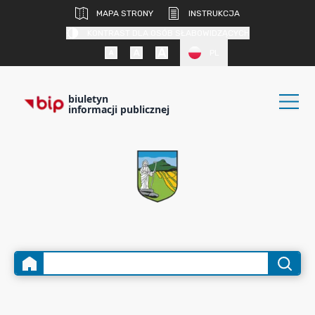
MAPA STRONY
INSTRUKCJA
KONTRAST DLA OSÓB SŁABOWIDZĄCYCH
PL
biuletyn
informacji publicznej