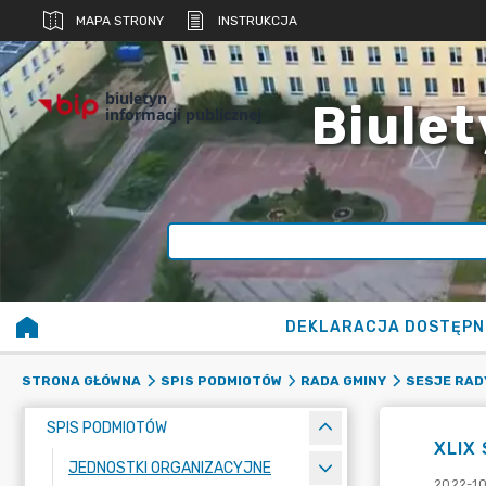
MAPA STRONY
INSTRUKCJA
biuletyn
Biulet
informacji publicznej
DEKLARACJA DOSTĘPN
STRONA GŁÓWNA
SPIS PODMIOTÓW
RADA GMINY
SESJE RAD
SPIS PODMIOTÓW
XLIX 
JEDNOSTKI ORGANIZACYJNE
2022-10