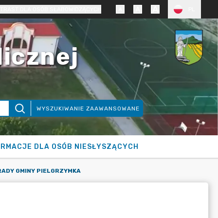
TRAST DLA OSÓB SŁABOWIDZĄCYCH
PL
licznej
WYSZUKIWANIE ZAAWANSOWANE
ORMACJE DLA OSÓB NIESŁYSZĄCYCH
RADY GMINY PIELGRZYMKA