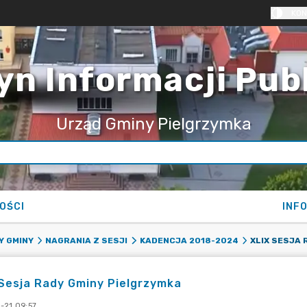
KON
yn Informacji Pub
Urząd Gminy Pielgrzymka
OŚCI
INF
XLIX SESJA 
Y GMINY
NAGRANIA Z SESJI
KADENCJA 2018-2024
Sesja Rady Gminy Pielgrzymka
-21 09:57