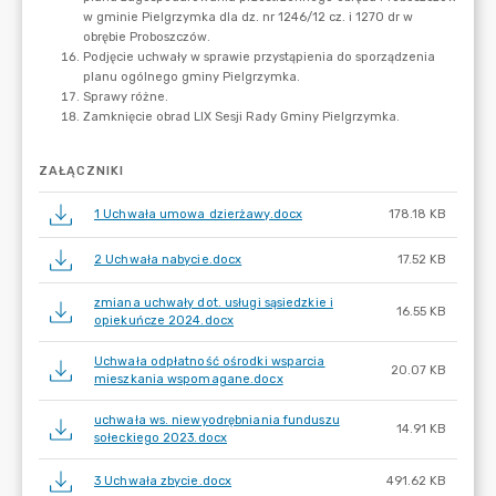
ZAŁĄCZNIKI
1 Uchwała umowa dzierżawy.docx
178.18 KB
2 Uchwała nabycie.docx
17.52 KB
zmiana uchwały dot. usługi sąsiedzkie i
16.55 KB
opiekuńcze 2024.docx
Uchwała odpłatność ośrodki wsparcia
20.07 KB
mieszkania wspomagane.docx
uchwała ws. niewyodrębniania funduszu
14.91 KB
sołeckiego 2023.docx
3 Uchwała zbycie.docx
491.62 KB