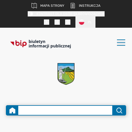
MAPA STRONY
INSTRUKCJA
KONTRAST DLA OSÓB SŁABOWIDZĄCYCH
PL
biuletyn
informacji publicznej