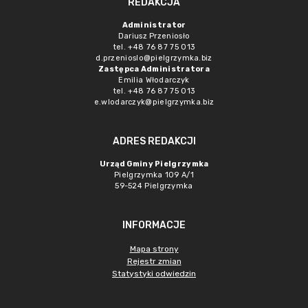
REDAKCJA
Administrator
Dariusz Przeniosło
tel. +48 76 87 75 013
d.przenioslo@pielgrzymka.biz
Zastępca Administratora
Emilia Włodarczyk
tel. +48 76 87 75 013
e.wlodarczyk@pielgrzymka.biz
ADRES REDAKCJI
Urząd Gminy Pielgrzymka
Pielgrzymka 109 A/1
59-524 Pielgrzymka
INFORMACJE
Mapa strony
Rejestr zmian
Statystyki odwiedzin