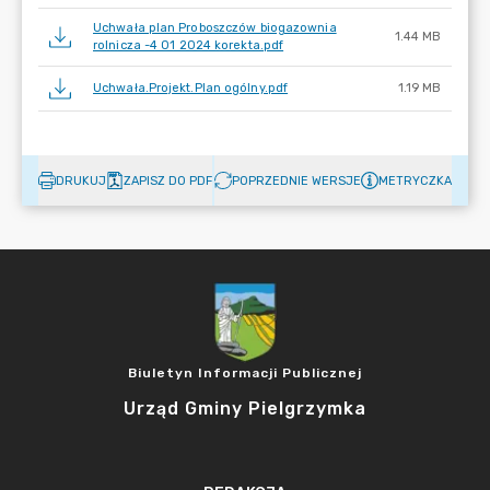
Uchwała plan Proboszczów biogazownia
1.44 MB
rolnicza -4 01 2024 korekta.pdf
Uchwała.Projekt.Plan ogólny.pdf
1.19 MB
DRUKUJ
ZAPISZ DO PDF
POPRZEDNIE WERSJE
METRYCZKA
Biuletyn Informacji Publicznej
Urząd Gminy Pielgrzymka