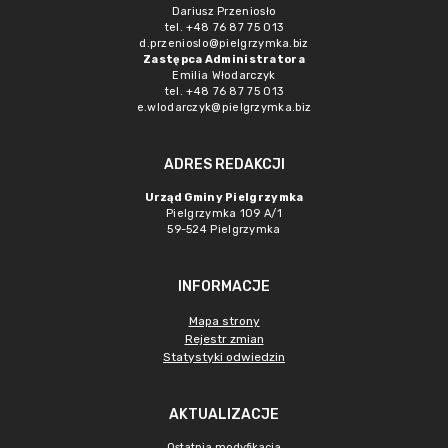
Dariusz Przeniosło
tel. +48 76 87 75 013
d.przenioslo@pielgrzymka.biz
Zastępca Administratora
Emilia Włodarczyk
tel. +48 76 87 75 013
e.wlodarczyk@pielgrzymka.biz
ADRES REDAKCJI
Urząd Gminy Pielgrzymka
Pielgrzymka 109 A/1
59-524 Pielgrzymka
INFORMACJE
Mapa strony
Rejestr zmian
Statystyki odwiedzin
AKTUALIZACJE
Ostatnia modyfikacja