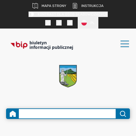
MAPA STRONY
INSTRUKCJA
KONTRAST DLA OSÓB SŁABOWIDZĄCYCH
PL
biuletyn
informacji publicznej