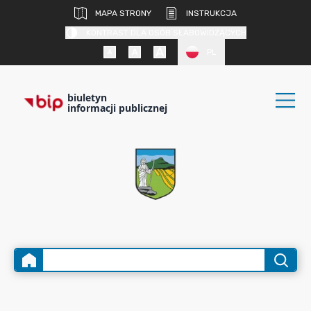
MAPA STRONY
INSTRUKCJA
KONTRAST DLA OSÓB SŁABOWIDZĄCYCH
PL
biuletyn
informacji publicznej