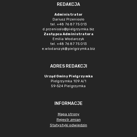
REDAKCJA
Administrator
Dariusz Przeniosło
tel. +48 76 87 75 013
d.przenioslo@pielgrzymka.biz
Zastępca Administratora
Emilia Włodarczyk
tel. +48 76 87 75 013
e.wlodarczyk@pielgrzymka.biz
ADRES REDAKCJI
Urząd Gminy Pielgrzymka
Pielgrzymka 109 A/1
59-524 Pielgrzymka
INFORMACJE
Mapa strony
Rejestr zmian
Statystyki odwiedzin