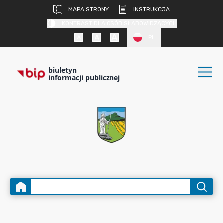
MAPA STRONY
INSTRUKCJA
KONTRAST DLA OSÓB SŁABOWIDZĄCYCH
PL
biuletyn
informacji publicznej