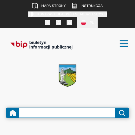
MAPA STRONY
INSTRUKCJA
KONTRAST DLA OSÓB SŁABOWIDZĄCYCH
PL
biuletyn
informacji publicznej