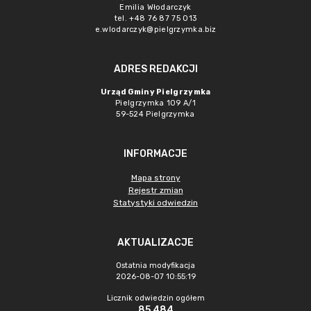
Emilia Włodarczyk
tel. +48 76 87 75 013
e.wlodarczyk@pielgrzymka.biz
ADRES REDAKCJI
Urząd Gminy Pielgrzymka
Pielgrzymka 109 A/1
59-524 Pielgrzymka
INFORMACJE
Mapa strony
Rejestr zmian
Statystyki odwiedzin
AKTUALIZACJE
Ostatnia modyfikacja
2026-08-07 10:55:19
Licznik odwiedzin ogółem
85 484