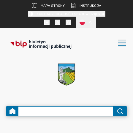
MAPA STRONY
INSTRUKCJA
KONTRAST DLA OSÓB SŁABOWIDZĄCYCH
PL
biuletyn
informacji publicznej