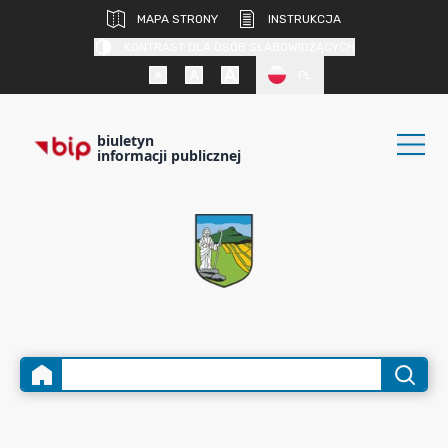
MAPA STRONY
INSTRUKCJA
KONTRAST DLA OSÓB SŁABOWIDZĄCYCH
PL
biuletyn
informacji publicznej