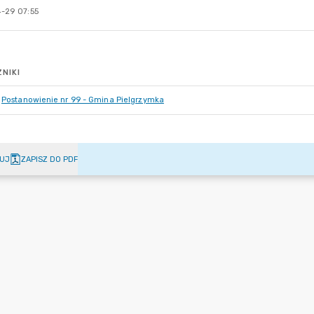
-29 07:55
NIKI
Postanowienie nr 99 - Gmina Pielgrzymka
UJ
ZAPISZ DO PDF