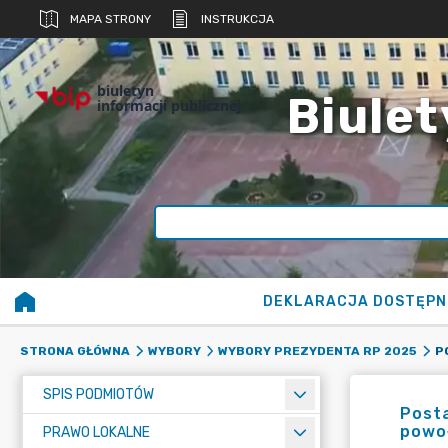
MAPA STRONY
INSTRUKCJA
biuletyn
Biulet
informacji publicznej
DEKLARACJA DOSTĘPN
STRONA GŁÓWNA
WYBORY
WYBORY PREZYDENTA RP 2025
SPIS PODMIOTÓW
Posta
powo
PRAWO LOKALNE