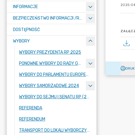
2025-04
INFORMACJE
BEZPIECZEŃSTWO INFORMACJI /RODO/
DOSTĘPNOŚĆ
ZAŁĄCZ
WYBORY
WYBORY PREZYDENTA RP 2025
PONOWNE WYBORY DO RADY GMINY PIELGRZYMKA W OKRĘGU WYBORCZYM NR 10.
DRUK
WYBORY DO PARLAMENTU EUROPEJSKIEGO 2024
WYBORY SAMORZĄDOWE 2024
WYBORY DO SEJMU I SENATU RP (2023)
REFERENDA
REFERENDUM
TRANSPORT DO LOKALI WYBORCZYCH