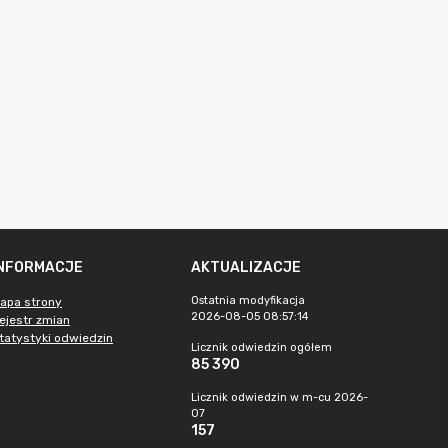
INFORMACJE
AKTUALIZACJE
Ostatnia modyfikacja
apa strony
2026-08-05 08:57:14
ejestr zmian
tatystyki odwiedzin
Licznik odwiedzin ogółem
85 390
Licznik odwiedzin w m-cu 2026-
07
157