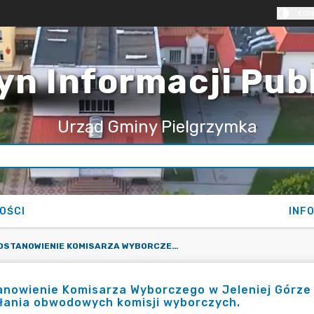
KON
yn Informacji Pub
Urząd Gminy Pielgrzymka
OŚCI
INF
POSTANOWIENIE KOMISARZA WYBORCZEGO W JELENIEJ GÓRZE Z DNIA 28 KWIETNIA 2025 R. W SPRAWIE POWOŁANIA OBWODOWYCH KOMISJI WYBORCZYCH.
nowienie Komisarza Wyborczego w Jeleniej Górze z
łania obwodowych komisji wyborczych.