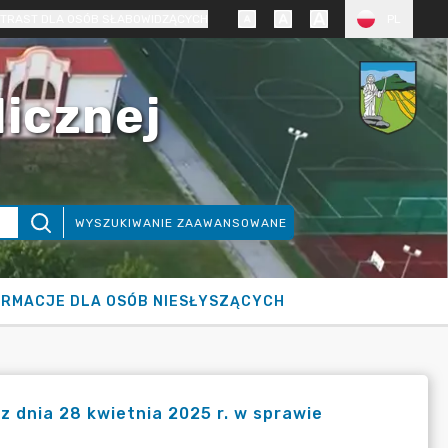
TRAST DLA OSÓB SŁABOWIDZĄCYCH
PL
licznej
WYSZUKIWANIE ZAAWANSOWANE
ORMACJE DLA OSÓB NIESŁYSZĄCYCH
 dnia 28 kwietnia 2025 r. w sprawie