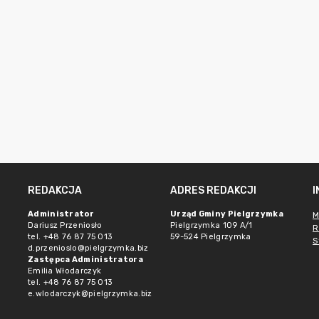
REDAKCJA
ADRES REDAKCJI
Administrator
Urząd Gminy Pielgrzymka
M
Dariusz Przeniosło
Pielgrzymka 109 A/1
R
tel. +48 76 87 75 013
59-524 Pielgrzymka
S
d.przenioslo@pielgrzymka.biz
Zastępca Administratora
Emilia Włodarczyk
tel. +48 76 87 75 013
e.wlodarczyk@pielgrzymka.biz