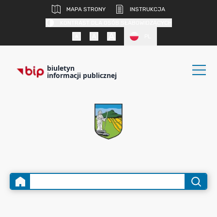
MAPA STRONY
INSTRUKCJA
KONTRAST DLA OSÓB SŁABOWIDZĄCYCH
PL
biuletyn
informacji publicznej