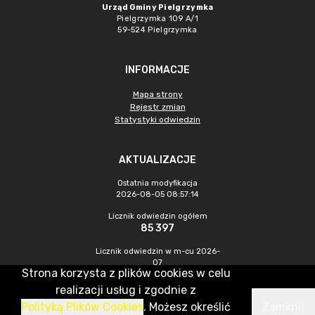
Urząd Gminy Pielgrzymka
Pielgrzymka 109 A/1
59-524 Pielgrzymka
INFORMACJE
Mapa strony
Rejestr zmian
Statystyki odwiedzin
AKTUALIZACJE
Ostatnia modyfikacja
2026-08-05 08:57:14
Licznik odwiedzin ogółem
85 397
Licznik odwiedzin w m-cu 2026-
07
Strona korzysta z plików cookies w celu
164
realizacji usług i zgodnie z
Polityką Plików Cookies
. Możesz określić
Zamknij
CMS & Hosting: Nefeni Sp. z o.o.