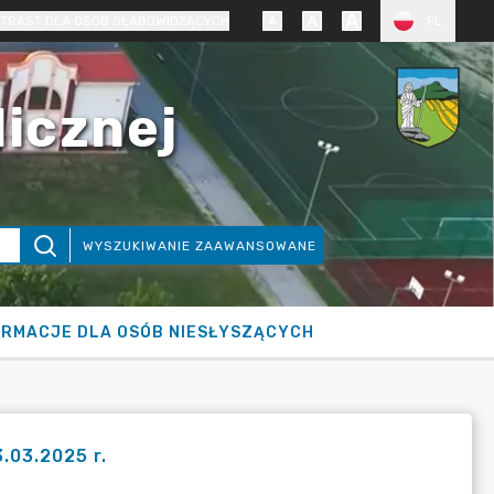
TRAST DLA OSÓB SŁABOWIDZĄCYCH
PL
licznej
WYSZUKIWANIE ZAAWANSOWANE
ORMACJE DLA OSÓB NIESŁYSZĄCYCH
3.03.2025 r.