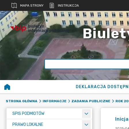
MAPA STRONY
INSTRUKCJA
biuletyn
Biulet
informacji publicznej
DEKLARACJA DOSTĘPN
STRONA GŁÓWNA
INFORMACJE
ZADANIA PUBLICZNE
ROK 20
SPIS PODMIOTÓW
Inicj
PRAWO LOKALNE
2025-04