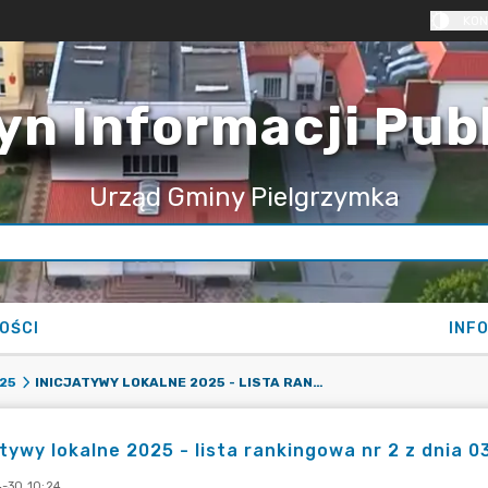
KON
yn Informacji Pub
Urząd Gminy Pielgrzymka
OŚCI
INF
INICJATYWY LOKALNE 2025 - LISTA RANKINGOWA NR 2 Z DNIA 03.03.2025 R.
25
atywy lokalne 2025 - lista rankingowa nr 2 z dnia 0
-30 10:24