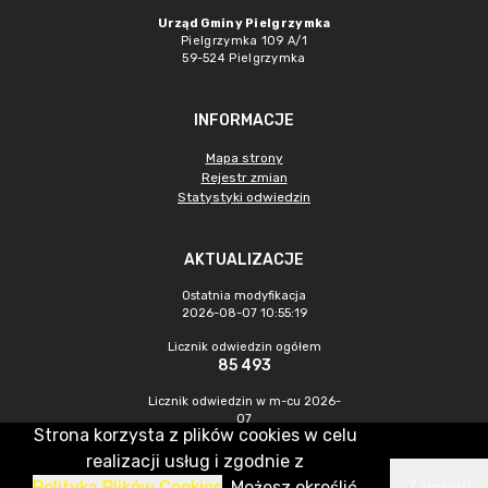
Urząd Gminy Pielgrzymka
Pielgrzymka 109 A/1
59-524 Pielgrzymka
INFORMACJE
Mapa strony
Rejestr zmian
Statystyki odwiedzin
AKTUALIZACJE
Ostatnia modyfikacja
2026-08-07 10:55:19
Licznik odwiedzin ogółem
85 493
Licznik odwiedzin w m-cu 2026-
07
Strona korzysta z plików cookies w celu
260
realizacji usług i zgodnie z
Polityką Plików Cookies
. Możesz określić
Zamknij
CMS & Hosting: Nefeni Sp. z o.o.