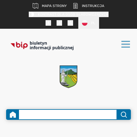
MAPA STRONY
INSTRUKCJA
KONTRAST DLA OSÓB SŁABOWIDZĄCYCH
PL
biuletyn
informacji publicznej