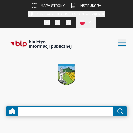
MAPA STRONY
INSTRUKCJA
KONTRAST DLA OSÓB SŁABOWIDZĄCYCH
PL
biuletyn
informacji publicznej