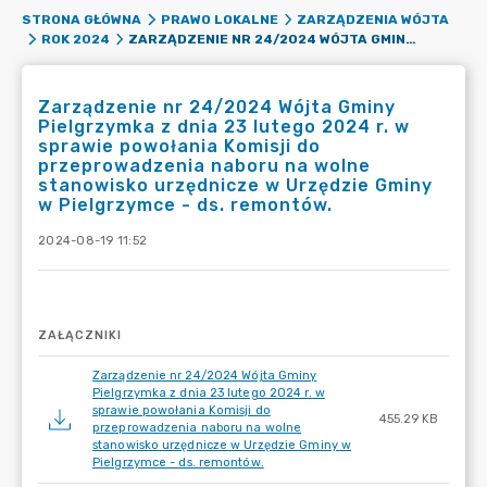
STRONA GŁÓWNA
PRAWO LOKALNE
ZARZĄDZENIA WÓJTA
ZARZĄDZENIE NR 24/2024 WÓJTA GMINY PIELGRZYMKA Z DNIA 23 LUTEGO 2024 R. W SPRAWIE POWOŁANIA KOMISJI DO PRZEPROWADZENIA NABORU NA WOLNE STANOWISKO URZĘDNICZE W URZĘDZIE GMINY W PIELGRZYMCE - DS. REMONTÓW.
ROK 2024
Zarządzenie nr 24/2024 Wójta Gminy
Pielgrzymka z dnia 23 lutego 2024 r. w
sprawie powołania Komisji do
przeprowadzenia naboru na wolne
stanowisko urzędnicze w Urzędzie Gminy
w Pielgrzymce - ds. remontów.
2024-08-19 11:52
ZAŁĄCZNIKI
Zarządzenie nr 24/2024 Wójta Gminy
Pielgrzymka z dnia 23 lutego 2024 r. w
sprawie powołania Komisji do
455.29 KB
przeprowadzenia naboru na wolne
stanowisko urzędnicze w Urzędzie Gminy w
Pielgrzymce - ds. remontów.