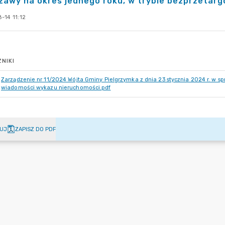
żawy na okres jednego roku, w trybie bezprzetar
-14 11:12
NIKI
Zarządzenie nr 11/2024 Wójta Gminy Pielgrzymka z dnia 23 stycznia 2024 r. w sp
wiadomości wykazu nieruchomości.pdf
UJ
ZAPISZ DO PDF