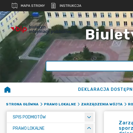
MAPA STRONY
INSTRUKCJA
biuletyn
Biulet
informacji publicznej
DEKLARACJA DOSTĘPN
STRONA GŁÓWNA
PRAWO LOKALNE
ZARZĄDZENIA WÓJTA
RO
SPIS PODMIOTÓW
Zarzą
sporz
PRAWO LOKALNE