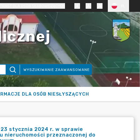
TRAST DLA OSÓB SŁABOWIDZĄCYCH
PL
licznej
WYSZUKIWANIE ZAAWANSOWANE
ORMACJE DLA OSÓB NIESŁYSZĄCYCH
23 stycznia 2024 r. w sprawie
zu nieruchomości przeznaczonej do