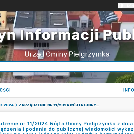
KON
yn Informacji Pub
Urząd Gminy Pielgrzymka
OŚCI
INF
ZARZĄDZENIE NR 11/2024 WÓJTA GMINY PIELGRZYMKA Z DNIA 23 STYCZNIA 2024 R. W SPRAWIE SPORZĄDZENIA I PODANIA DO PUBLICZNEJ WIADOMOŚCI WYKAZU NIERUCHOMOŚCI PRZEZNACZONEJ DO DZIERŻAWY NA OKRES JEDNEGO ROKU, W TRYBIE BEZPRZETARGOWYM.
K 2024
dzenie nr 11/2024 Wójta Gminy Pielgrzymka z dnia 
ądzenia i podania do publicznej wiadomości wyka