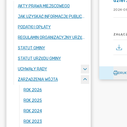
dzier
AKTY PRAWA MIEJSCOWEGO
2024-08
JAK UZYSKAĆ INFORMACJĘ PUBLICZNĄ
PODATKI I OPŁATY
ZAŁĄCZ
REGULAMIN ORGANIZACYJNY URZĘDU GMINY
STATUT GMINY
STATUT URZĘDU GMINY
UCHWAŁY RADY
DRUK
ZARZĄDZENIA WÓJTA
ROK 2026
ROK 2025
ROK 2024
ROK 2023