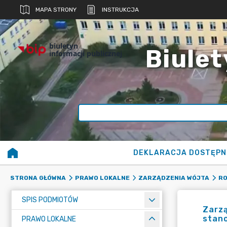
MAPA STRONY
INSTRUKCJA
biuletyn
Biulet
informacji publicznej
DEKLARACJA DOSTĘPN
STRONA GŁÓWNA
PRAWO LOKALNE
ZARZĄDZENIA WÓJTA
RO
SPIS PODMIOTÓW
Zarzą
stano
PRAWO LOKALNE