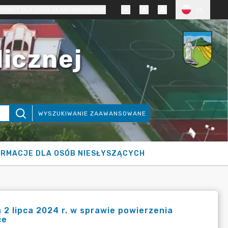
TRAST DLA OSÓB SŁABOWIDZĄCYCH
PL
licznej
WYSZUKIWANIE ZAAWANSOWANE
ORMACJE DLA OSÓB NIESŁYSZĄCYCH
 2 lipca 2024 r. w sprawie powierzenia
ce