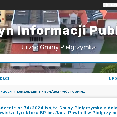
KON
yn Informacji Pub
Urząd Gminy Pielgrzymka
OŚCI
INF
ZARZĄDZENIE NR 74/2024 WÓJTA GMINY PIELGRZYMKA Z DNIA 2 LIPCA 2024 R. W SPRAWIE POWIERZENIA STANOWISKA DYREKTORA SP IM. JANA PAWŁA II W PIELGRZYMCE
K 2024
dzenie nr 74/2024 Wójta Gminy Pielgrzymka z dnia
wiska dyrektora SP im. Jana Pawła II w Pielgrzym