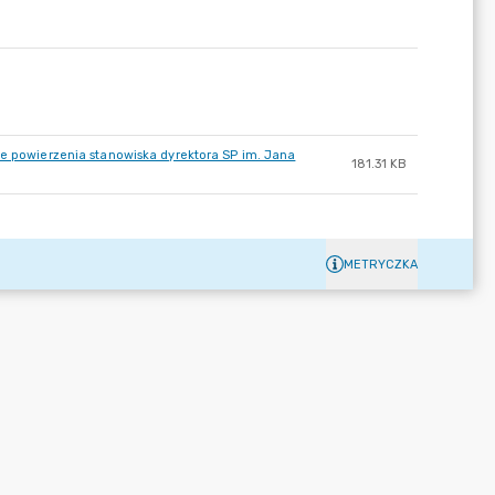
ie powierzenia stanowiska dyrektora SP im. Jana
181.31 KB
METRYCZKA