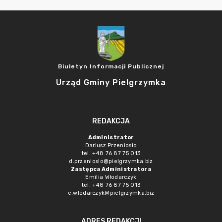
Biuletyn Informacji Publicznej
Urząd Gminy Pielgrzymka
REDAKCJA
Administrator
Dariusz Przeniosło
tel. +48 76 87 75 013
d.przenioslo@pielgrzymka.biz
Zastępca Administratora
Emilia Włodarczyk
tel. +48 76 87 75 013
e.wlodarczyk@pielgrzymka.biz
ADRES REDAKCJI