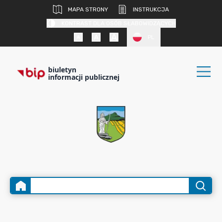
MAPA STRONY
INSTRUKCJA
KONTRAST DLA OSÓB SŁABOWIDZĄCYCH
PL
biuletyn
informacji publicznej