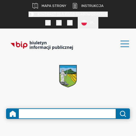
MAPA STRONY
INSTRUKCJA
KONTRAST DLA OSÓB SŁABOWIDZĄCYCH
PL
biuletyn
informacji publicznej