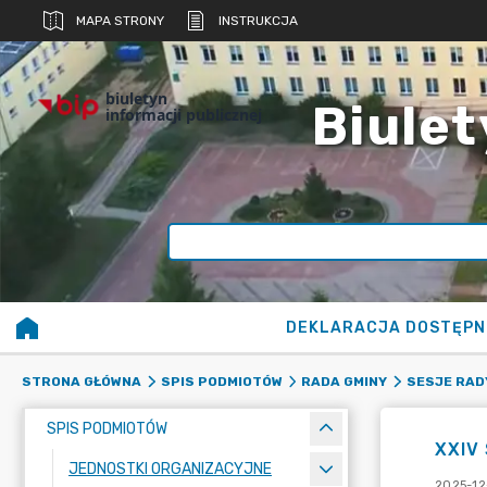
MAPA STRONY
INSTRUKCJA
biuletyn
Biulet
informacji publicznej
DEKLARACJA DOSTĘPN
STRONA GŁÓWNA
SPIS PODMIOTÓW
RADA GMINY
SESJE RAD
SPIS PODMIOTÓW
XXIV 
JEDNOSTKI ORGANIZACYJNE
2025-12