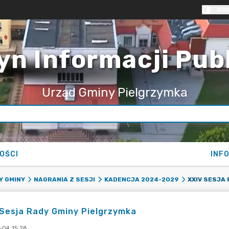
KON
yn Informacji Pub
Urząd Gminy Pielgrzymka
OŚCI
INF
XXIV SESJA
Y GMINY
NAGRANIA Z SESJI
KADENCJA 2024-2029
Sesja Rady Gminy Pielgrzymka
-04 15:28