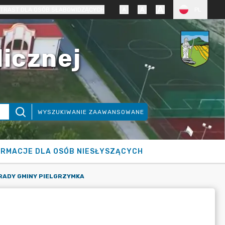
TRAST DLA OSÓB SŁABOWIDZĄCYCH
PL
licznej
WYSZUKIWANIE ZAAWANSOWANE
ORMACJE DLA OSÓB NIESŁYSZĄCYCH
 RADY GMINY PIELGRZYMKA