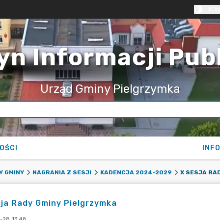
KON
yn Informacji Pub
Urząd Gminy Pielgrzymka
OŚCI
INF
X SESJA RA
Y GMINY
NAGRANIA Z SESJI
KADENCJA 2024-2029
ja Rady Gminy Pielgrzymka
-28 13:48