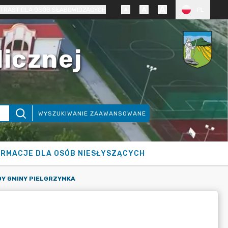
TRAST DLA OSÓB SŁABOWIDZĄCYCH
PL
licznej
WYSZUKIWANIE ZAAWANSOWANE
ORMACJE DLA OSÓB NIESŁYSZĄCYCH
DY GMINY PIELGRZYMKA