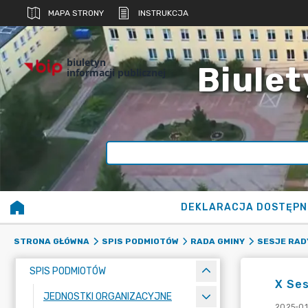
MAPA STRONY
INSTRUKCJA
biuletyn
Biulet
informacji publicznej
DEKLARACJA DOSTĘPN
STRONA GŁÓWNA
SPIS PODMIOTÓW
RADA GMINY
SESJE RAD
SPIS PODMIOTÓW
X Ses
JEDNOSTKI ORGANIZACYJNE
2025-01