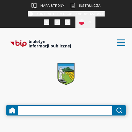
MAPA STRONY
INSTRUKCJA
KONTRAST DLA OSÓB SŁABOWIDZĄCYCH
PL
biuletyn
informacji publicznej