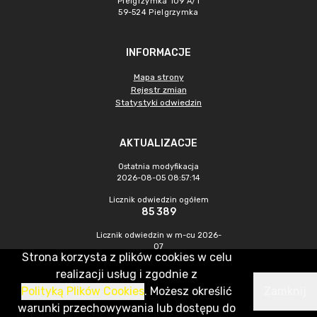
Pielgrzymka 109 A/1
59-524 Pielgrzymka
INFORMACJE
Mapa strony
Rejestr zmian
Statystyki odwiedzin
AKTUALIZACJE
Ostatnia modyfikacja
2026-08-05 08:57:14
Licznik odwiedzin ogółem
85 389
Licznik odwiedzin w m-cu 2026-
07
Strona korzysta z plików cookies w celu
156
realizacji usług i zgodnie z
Polityką Plików Cookies
. Możesz określić
Zamknij
CMS & Hosting: Nefeni Sp. z o.o.
warunki przechowywania lub dostępu do