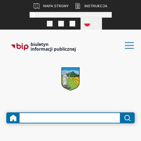
MAPA STRONY
INSTRUKCJA
KONTRAST DLA OSÓB SŁABOWIDZĄCYCH
PL
biuletyn
informacji publicznej