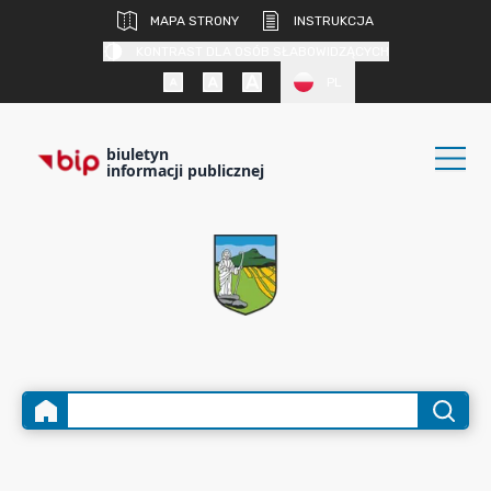
MAPA STRONY
INSTRUKCJA
KONTRAST DLA OSÓB SŁABOWIDZĄCYCH
PL
biuletyn
informacji publicznej