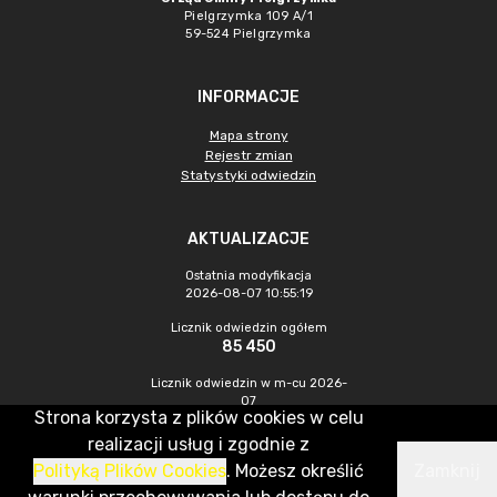
Pielgrzymka 109 A/1
59-524 Pielgrzymka
INFORMACJE
Mapa strony
Rejestr zmian
Statystyki odwiedzin
AKTUALIZACJE
Ostatnia modyfikacja
2026-08-07 10:55:19
Licznik odwiedzin ogółem
85 450
Licznik odwiedzin w m-cu 2026-
07
Strona korzysta z plików cookies w celu
217
realizacji usług i zgodnie z
Polityką Plików Cookies
. Możesz określić
Zamknij
CMS & Hosting: Nefeni Sp. z o.o.