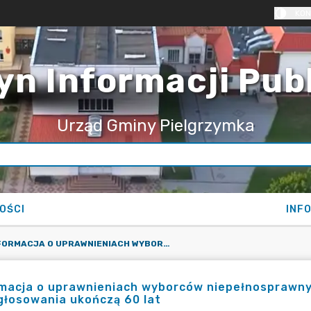
KON
yn Informacji Pub
Urząd Gminy Pielgrzymka
OŚCI
INF
INFORMACJA O UPRAWNIENIACH WYBORCÓW NIEPEŁNOSPRAWNYCH ORAZ WYBORCÓW, KTÓRZY NAJPÓŹNIEJ W DNIU GŁOSOWANIA UKOŃCZĄ 60 LAT
macja o uprawnieniach wyborców niepełnosprawny
głosowania ukończą 60 lat