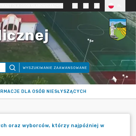
TRAST DLA OSÓB SŁABOWIDZĄCYCH
PL
licznej
WYSZUKIWANIE ZAAWANSOWANE
ORMACJE DLA OSÓB NIESŁYSZĄCYCH
ch oraz wyborców, którzy najpóźniej w