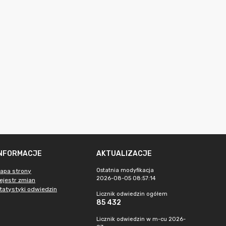
INFORMACJE
AKTUALIZACJE
Ostatnia modyfikacja
apa strony
2026-08-05 08:57:14
ejestr zmian
tatystyki odwiedzin
Licznik odwiedzin ogółem
85 432
Licznik odwiedzin w m-cu 2026-