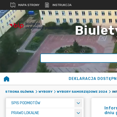
MAPA STRONY
INSTRUKCJA
biuletyn
Biulet
informacji publicznej
DEKLARACJA DOSTĘPN
STRONA GŁÓWNA
WYBORY
WYBORY SAMORZĄDOWE 2024
SPIS PODMIOTÓW
Infor
dniu 
PRAWO LOKALNE