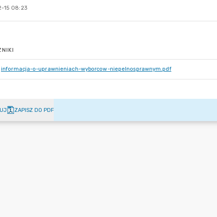
-15 08:23
NIKI
informacja-o-uprawnieniach-wyborcow-niepelnosprawnym.pdf
UJ
ZAPISZ DO PDF