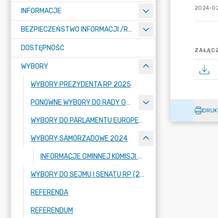
2024-02
INFORMACJE
BEZPIECZEŃSTWO INFORMACJI /RODO/
DOSTĘPNOŚĆ
ZAŁĄCZ
WYBORY
WYBORY PREZYDENTA RP 2025
PONOWNE WYBORY DO RADY GMINY PIELGRZYMKA W OKRĘGU WYBORCZYM NR 10.
DRUK
WYBORY DO PARLAMENTU EUROPEJSKIEGO 2024
WYBORY SAMORZĄDOWE 2024
INFORMACJE GMINNEJ KOMISJI WYBORCZEJ W PIELGRZYMCE
WYBORY DO SEJMU I SENATU RP (2023)
REFERENDA
REFERENDUM