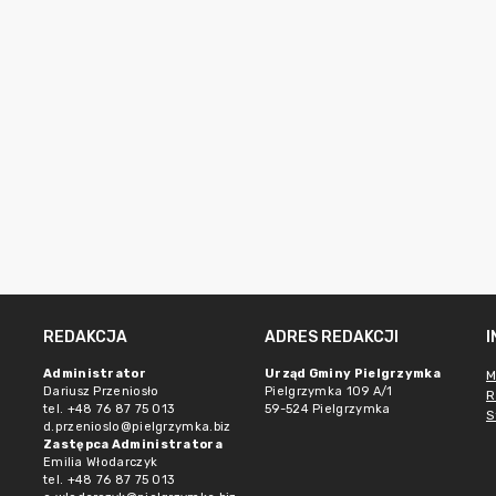
REDAKCJA
ADRES REDAKCJI
Administrator
Urząd Gminy Pielgrzymka
M
Dariusz Przeniosło
Pielgrzymka 109 A/1
R
tel. +48 76 87 75 013
59-524 Pielgrzymka
S
d.przenioslo@pielgrzymka.biz
Zastępca Administratora
Emilia Włodarczyk
tel. +48 76 87 75 013