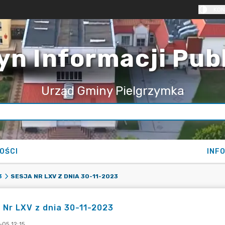
KON
yn Informacji Pub
Urząd Gminy Pielgrzymka
OŚCI
INF
SESJA NR LXV Z DNIA 30-11-2023
3
 Nr LXV z dnia 30-11-2023
-05 12:15