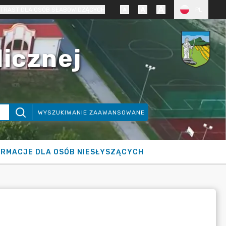
TRAST DLA OSÓB SŁABOWIDZĄCYCH
PL
licznej
WYSZUKIWANIE ZAAWANSOWANE
ORMACJE DLA OSÓB NIESŁYSZĄCYCH