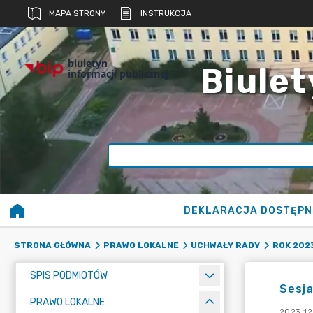
MAPA STRONY
INSTRUKCJA
biuletyn
Biulet
informacji publicznej
DEKLARACJA DOSTĘPN
STRONA GŁÓWNA
PRAWO LOKALNE
UCHWAŁY RADY
ROK 202
SPIS PODMIOTÓW
Sesja
PRAWO LOKALNE
2023-12