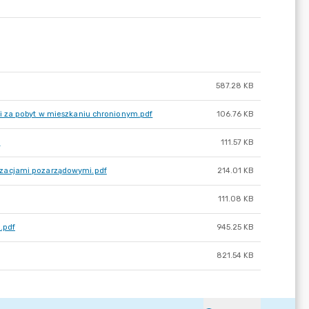
587.28 KB
i za pobyt w mieszkaniu chronionym.pdf
106.76 KB
f
111.57 KB
izacjami pozarządowymi.pdf
214.01 KB
111.08 KB
.pdf
945.25 KB
821.54 KB