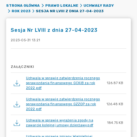
STRONA GŁÓWNA
PRAWO LOKALNE
UCHWAŁY RADY
SESJA NR LVIII Z DNIA 27-04-2023
ROK 2023
Sesja Nr LVIII z dnia 27-04-2023
2023-05-31 13:21
ZAŁĄCZNIKI
Uchwała w sprawie zatwierdzenia rocznego
sprawozdania finansowego GCKiB za rok
126.87 KB
2022.pdf
Uchwała w sprawie zatwierdzenia rocznego
sprawozdania finansowego GZZOP za rok
126.48 KB
2022.pdf
Uchwała w sprawie wyrażenia zgody na
184.75 KB
zawarcie kolejnej umowy dzierżawy.pdf
Uchwała w sprawie zmiany Wieloletniej