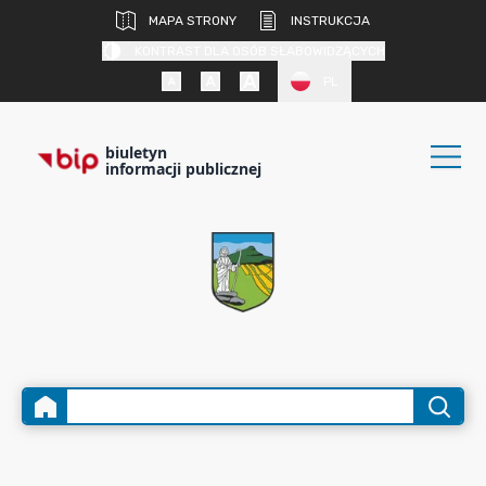
MAPA STRONY
INSTRUKCJA
KONTRAST DLA OSÓB SŁABOWIDZĄCYCH
PL
biuletyn
informacji publicznej