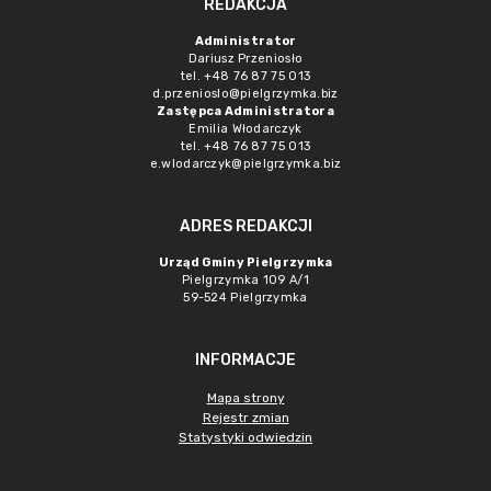
REDAKCJA
Administrator
Dariusz Przeniosło
tel. +48 76 87 75 013
d.przenioslo@pielgrzymka.biz
Zastępca Administratora
Emilia Włodarczyk
tel. +48 76 87 75 013
e.wlodarczyk@pielgrzymka.biz
ADRES REDAKCJI
Urząd Gminy Pielgrzymka
Pielgrzymka 109 A/1
59-524 Pielgrzymka
INFORMACJE
Mapa strony
Rejestr zmian
Statystyki odwiedzin