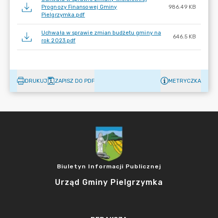
Prognozy Finansowej Gminy
986.49 KB
Pielgrzymka.pdf
Uchwała w sprawie zmian budżetu gminy na
646.5 KB
rok 2023.pdf
DRUKUJ
ZAPISZ DO PDF
METRYCZKA
Biuletyn Informacji Publicznej
Urząd Gminy Pielgrzymka