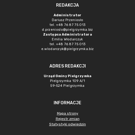
REDAKCJA
Administrator
Dariusz Przeniosło
tel. +48 76 87 75 013
d.przenioslo@pielgrzymka.biz
Zastępca Administratora
Emilia Włodarczyk
tel. +48 76 87 75 013
e.wlodarczyk@pielgrzymka.biz
ADRES REDAKCJI
Urząd Gminy Pielgrzymka
Pielgrzymka 109 A/1
59-524 Pielgrzymka
INFORMACJE
Mapa strony
Rejestr zmian
Statystyki odwiedzin