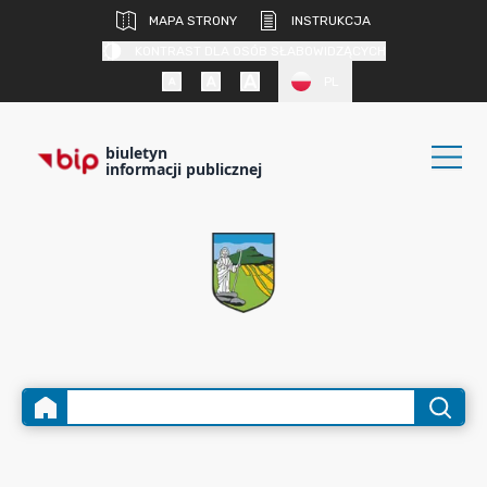
MAPA STRONY
INSTRUKCJA
KONTRAST DLA OSÓB SŁABOWIDZĄCYCH
PL
biuletyn
informacji publicznej