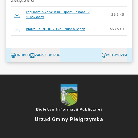
ZAŁĄCZNIKI
regulamin konkursu - sport - runda IV
26.2 KB
2023.docx
klauzula RODO 2023 - runda IV.pdf
53.76 KB
DRUKUJ
ZAPISZ DO PDF
METRYCZKA
Biuletyn Informacji Publicznej
Urząd Gminy Pielgrzymka