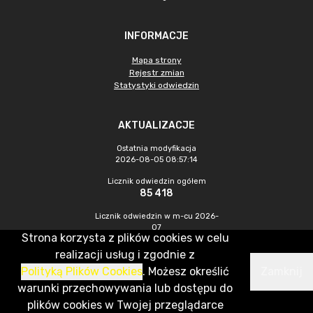
INFORMACJE
Mapa strony
Rejestr zmian
Statystyki odwiedzin
AKTUALIZACJE
Ostatnia modyfikacja
2026-08-05 08:57:14
Licznik odwiedzin ogółem
85 418
Licznik odwiedzin w m-cu 2026-
07
Strona korzysta z plików cookies w celu
185
realizacji usług i zgodnie z
Polityką Plików Cookies
. Możesz określić
Zamknij
CMS & Hosting: Nefeni Sp. z o.o.
warunki przechowywania lub dostępu do
plików cookies w Twojej przeglądarce