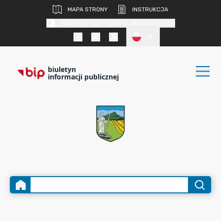
MAPA STRONY
INSTRUKCJA
KONTRAST DLA OSÓB SŁABOWIDZĄCYCH
PL
biuletyn
informacji publicznej