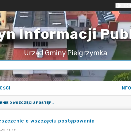
KON
yn Informacji Pub
Urząd Gminy Pielgrzymka
OŚCI
INF
OBWIESZCZENIE O WSZCZĘCIU POSTĘPOWANIA
eszczenie o wszczęciu postępowania
-24 12:47