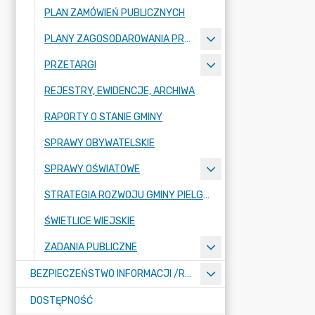
PLAN ZAMÓWIEŃ PUBLICZNYCH
PLANY ZAGOSODAROWANIA PRZESTRZENNEGO
PRZETARGI
REJESTRY, EWIDENCJE, ARCHIWA
RAPORTY O STANIE GMINY
SPRAWY OBYWATELSKIE
SPRAWY OŚWIATOWE
STRATEGIA ROZWOJU GMINY PIELGRZYMKA NA LATA 2026-2035
ŚWIETLICE WIEJSKIE
ZADANIA PUBLICZNE
BEZPIECZEŃSTWO INFORMACJI /RODO/
DOSTĘPNOŚĆ