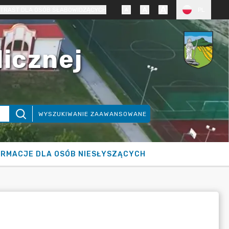
TRAST DLA OSÓB SŁABOWIDZĄCYCH
PL
licznej
WYSZUKIWANIE ZAAWANSOWANE
ORMACJE DLA OSÓB NIESŁYSZĄCYCH