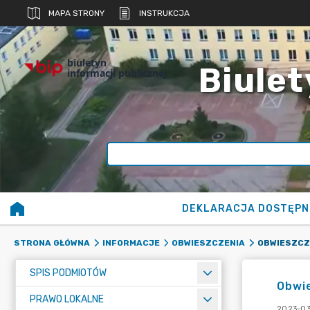
MAPA STRONY
INSTRUKCJA
biuletyn
Biulet
informacji publicznej
DEKLARACJA DOSTĘPN
STRONA GŁÓWNA
INFORMACJE
OBWIESZCZENIA
SPIS PODMIOTÓW
Obwi
PRAWO LOKALNE
2023-03