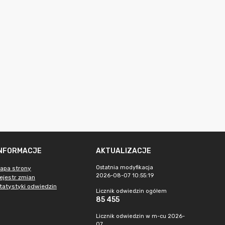
INFORMACJE
AKTUALIZACJE
Ostatnia modyfikacja
apa strony
2026-08-07 10:55:19
ejestr zmian
tatystyki odwiedzin
Licznik odwiedzin ogółem
85 455
Licznik odwiedzin w m-cu 2026-
07