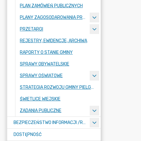
PLAN ZAMÓWIEŃ PUBLICZNYCH
PLANY ZAGOSODAROWANIA PRZESTRZENNEGO
PRZETARGI
REJESTRY, EWIDENCJE, ARCHIWA
RAPORTY O STANIE GMINY
SPRAWY OBYWATELSKIE
SPRAWY OŚWIATOWE
STRATEGIA ROZWOJU GMINY PIELGRZYMKA NA LATA 2026-2035
ŚWIETLICE WIEJSKIE
ZADANIA PUBLICZNE
BEZPIECZEŃSTWO INFORMACJI /RODO/
DOSTĘPNOŚĆ