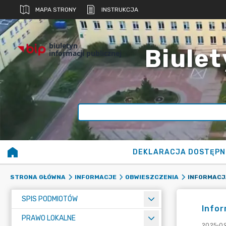
MAPA STRONY
INSTRUKCJA
biuletyn
Biulet
informacji publicznej
DEKLARACJA DOSTĘPN
STRONA GŁÓWNA
INFORMACJE
OBWIESZCZENIA
SPIS PODMIOTÓW
Info
PRAWO LOKALNE
2025-09