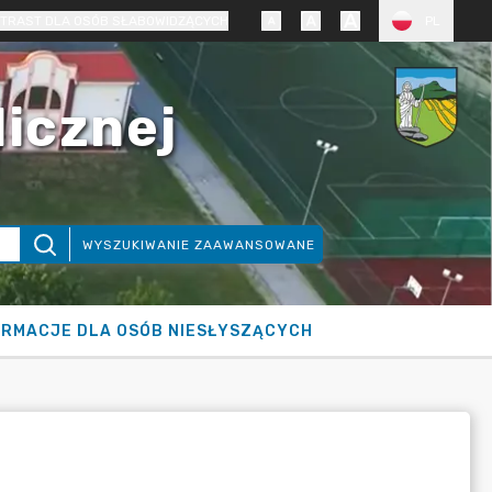
TRAST DLA OSÓB SŁABOWIDZĄCYCH
PL
licznej
WYSZUKIWANIE ZAAWANSOWANE
ORMACJE DLA OSÓB NIESŁYSZĄCYCH