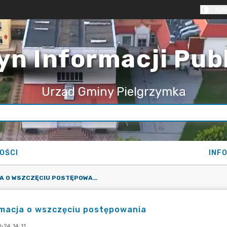
KON
yn Informacji Pub
Urząd Gminy Pielgrzymka
OŚCI
INF
INFORMACJA O WSZCZĘCIU POSTĘPOWANIA
rmacja o wszczęciu postępowania
-24 14:11