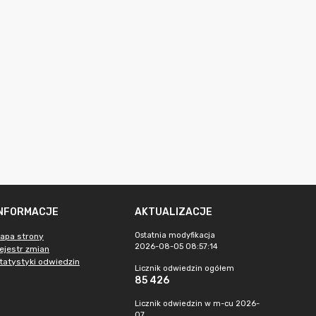
INFORMACJE
AKTUALIZACJE
Ostatnia modyfikacja
apa strony
2026-08-05 08:57:14
ejestr zmian
tatystyki odwiedzin
Licznik odwiedzin ogółem
85 426
Licznik odwiedzin w m-cu 2026-
07