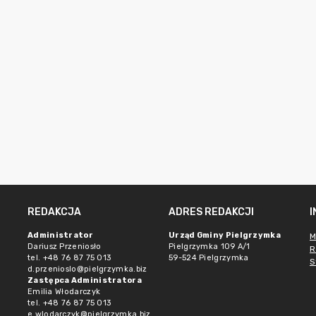
REDAKCJA
ADRES REDAKCJI
Administrator
Urząd Gminy Pielgrzymka
M
Dariusz Przeniosło
Pielgrzymka 109 A/1
R
tel. +48 76 87 75 013
59-524 Pielgrzymka
S
d.przenioslo@pielgrzymka.biz
Zastępca Administratora
Emilia Włodarczyk
tel. +48 76 87 75 013
e.wlodarczyk@pielgrzymka.biz