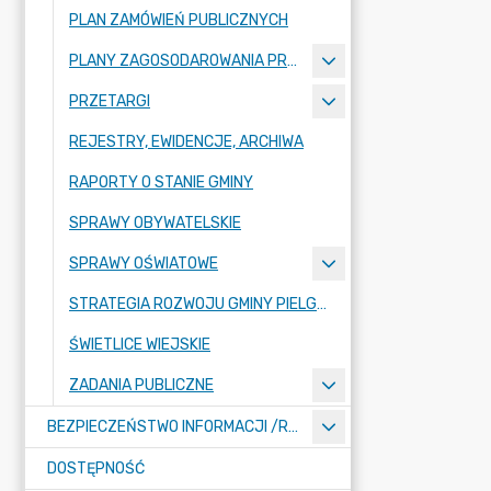
PLAN ZAMÓWIEŃ PUBLICZNYCH
PLANY ZAGOSODAROWANIA PRZESTRZENNEGO
PRZETARGI
REJESTRY, EWIDENCJE, ARCHIWA
RAPORTY O STANIE GMINY
SPRAWY OBYWATELSKIE
SPRAWY OŚWIATOWE
STRATEGIA ROZWOJU GMINY PIELGRZYMKA NA LATA 2026-2035
ŚWIETLICE WIEJSKIE
ZADANIA PUBLICZNE
BEZPIECZEŃSTWO INFORMACJI /RODO/
DOSTĘPNOŚĆ