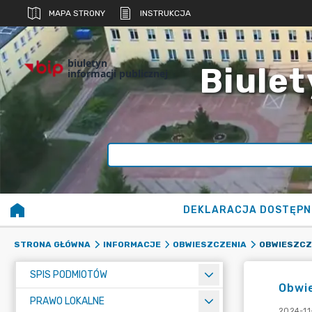
MAPA STRONY
INSTRUKCJA
biuletyn
Biulet
informacji publicznej
DEKLARACJA DOSTĘPN
OBWIESZCZ
STRONA GŁÓWNA
INFORMACJE
OBWIESZCZENIA
SPIS PODMIOTÓW
Obwi
PRAWO LOKALNE
2024-11