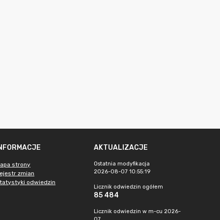
INFORMACJE
AKTUALIZACJE
Ostatnia modyfikacja
apa strony
2026-08-07 10:55:19
ejestr zmian
tatystyki odwiedzin
Licznik odwiedzin ogółem
85 484
Licznik odwiedzin w m-cu 2026-
07