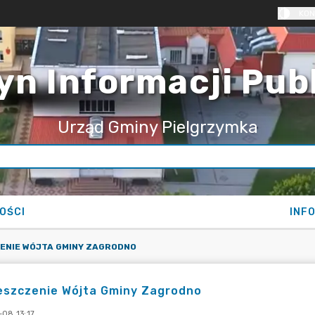
KON
yn Informacji Pub
Urząd Gminy Pielgrzymka
OŚCI
INF
ENIE WÓJTA GMINY ZAGRODNO
eszczenie Wójta Gminy Zagrodno
-08 13:17