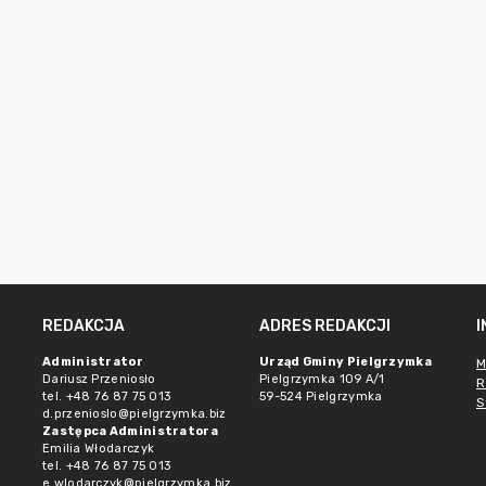
REDAKCJA
ADRES REDAKCJI
Administrator
Urząd Gminy Pielgrzymka
M
Dariusz Przeniosło
Pielgrzymka 109 A/1
R
tel. +48 76 87 75 013
59-524 Pielgrzymka
S
d.przenioslo@pielgrzymka.biz
Zastępca Administratora
Emilia Włodarczyk
tel. +48 76 87 75 013
e.wlodarczyk@pielgrzymka.biz