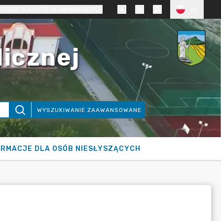
TRAST DLA OSÓB SŁABOWIDZĄCYCH
PL
licznej
WYSZUKIWANIE ZAAWANSOWANE
ORMACJE DLA OSÓB NIESŁYSZĄCYCH