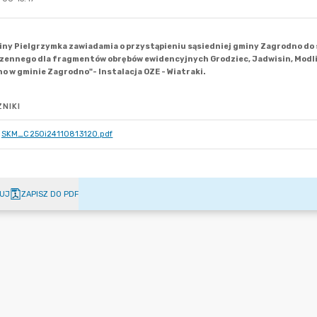
NIKI
SKM_C250i24110813120.pdf
UJ
ZAPISZ DO PDF