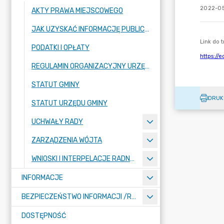
2022-05
AKTY PRAWA MIEJSCOWEGO
JAK UZYSKAĆ INFORMACJĘ PUBLICZNĄ
PODATKI I OPŁATY
REGULAMIN ORGANIZACYJNY URZĘDU GMINY
STATUT GMINY
DRUK
STATUT URZĘDU GMINY
UCHWAŁY RADY
ZARZĄDZENIA WÓJTA
WNIOSKI I INTERPELACJE RADNYCH
INFORMACJE
BEZPIECZEŃSTWO INFORMACJI /RODO/
DOSTĘPNOŚĆ