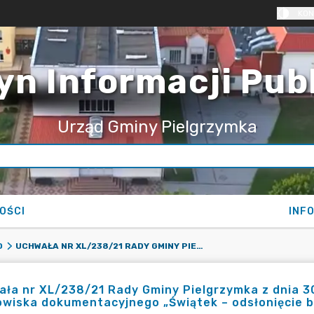
KON
yn Informacji Pub
Urząd Gminy Pielgrzymka
OŚCI
INF
UCHWAŁA NR XL/238/21 RADY GMINY PIELGRZYMKA Z DNIA 30 GRUDNIA 2021 R. W SPRAWIE USTANOWIENIA STANOWISKA DOKUMENTACYJNEGO „ŚWIĄTEK – ODSŁONIĘCIE BAZALTÓW”
O
ła nr XL/238/21 Rady Gminy Pielgrzymka z dnia 30
wiska dokumentacyjnego „Świątek – odsłonięcie 