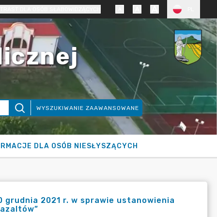
TRAST DLA OSÓB SŁABOWIDZĄCYCH
PL
licznej
WYSZUKIWANIE ZAAWANSOWANE
ORMACJE DLA OSÓB NIESŁYSZĄCYCH
 grudnia 2021 r. w sprawie ustanowienia
bazaltów”