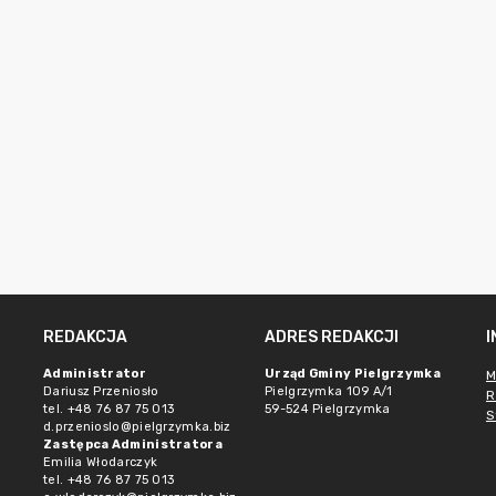
REDAKCJA
ADRES REDAKCJI
Administrator
Urząd Gminy Pielgrzymka
M
Dariusz Przeniosło
Pielgrzymka 109 A/1
R
tel. +48 76 87 75 013
59-524 Pielgrzymka
S
d.przenioslo@pielgrzymka.biz
Zastępca Administratora
Emilia Włodarczyk
tel. +48 76 87 75 013