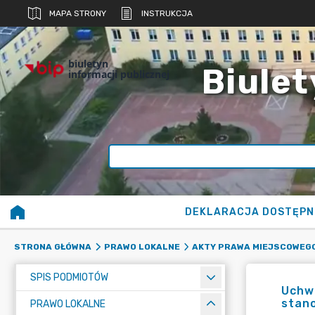
MAPA STRONY
INSTRUKCJA
biuletyn
Biulet
informacji publicznej
DEKLARACJA DOSTĘPN
STRONA GŁÓWNA
PRAWO LOKALNE
AKTY PRAWA MIEJSCOWEG
SPIS PODMIOTÓW
Uchwa
stano
PRAWO LOKALNE