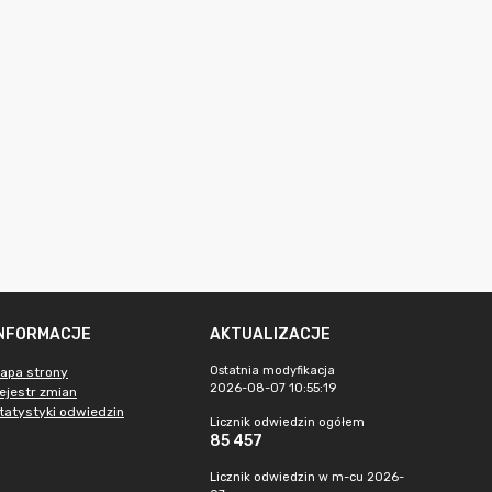
INFORMACJE
AKTUALIZACJE
Ostatnia modyfikacja
apa strony
2026-08-07 10:55:19
ejestr zmian
tatystyki odwiedzin
Licznik odwiedzin ogółem
85 457
Licznik odwiedzin w m-cu 2026-