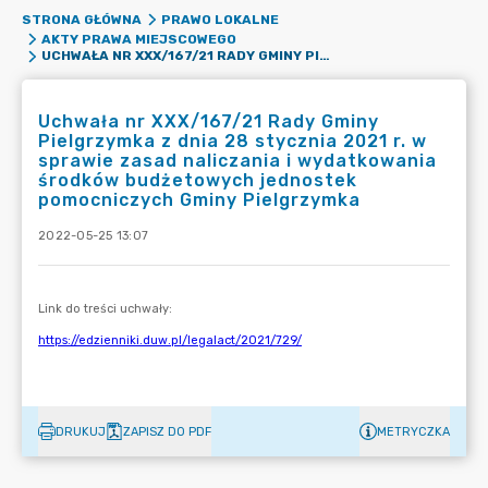
STRONA GŁÓWNA
PRAWO LOKALNE
AKTY PRAWA MIEJSCOWEGO
UCHWAŁA NR XXX/167/21 RADY GMINY PIELGRZYMKA Z DNIA 28 STYCZNIA 2021 R. W SPRAWIE ZASAD NALICZANIA I WYDATKOWANIA ŚRODKÓW BUDŻETOWYCH JEDNOSTEK POMOCNICZYCH GMINY PIELGRZYMKA
Uchwała nr XXX/167/21 Rady Gminy
Pielgrzymka z dnia 28 stycznia 2021 r. w
sprawie zasad naliczania i wydatkowania
środków budżetowych jednostek
pomocniczych Gminy Pielgrzymka
2022-05-25 13:07
DRUKUJ
ZAPISZ DO PDF
METRYCZKA