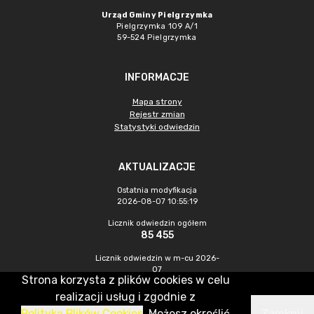
Urząd Gminy Pielgrzymka
Pielgrzymka 109 A/1
59-524 Pielgrzymka
INFORMACJE
Mapa strony
Rejestr zmian
Statystyki odwiedzin
AKTUALIZACJE
Ostatnia modyfikacja
2026-08-07 10:55:19
Licznik odwiedzin ogółem
85 455
Licznik odwiedzin w m-cu 2026-
07
Strona korzysta z plików cookies w celu
222
realizacji usług i zgodnie z
Polityką Plików Cookies
. Możesz określić
Zamknij
CMS & Hosting: Nefeni Sp. z o.o.