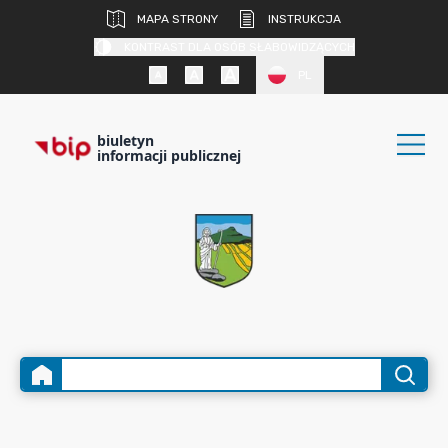
MAPA STRONY
INSTRUKCJA
KONTRAST DLA OSÓB SŁABOWIDZĄCYCH
PL
biuletyn
informacji publicznej