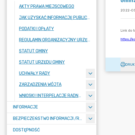
Gmin
AKTY PRAWA MIEJSCOWEGO
2022-05
JAK UZYSKAĆ INFORMACJĘ PUBLICZNĄ
PODATKI I OPŁATY
REGULAMIN ORGANIZACYJNY URZĘDU GMINY
STATUT GMINY
STATUT URZĘDU GMINY
DRUK
UCHWAŁY RADY
ZARZĄDZENIA WÓJTA
WNIOSKI I INTERPELACJE RADNYCH
INFORMACJE
BEZPIECZEŃSTWO INFORMACJI /RODO/
DOSTĘPNOŚĆ