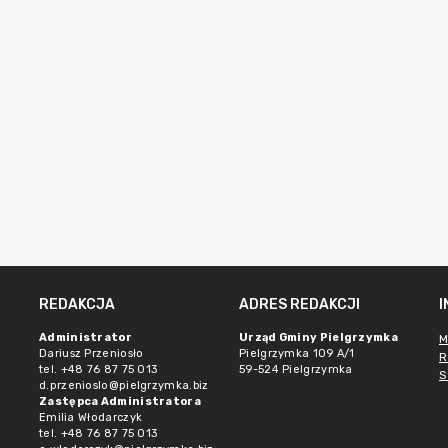
REDAKCJA
ADRES REDAKCJI
Administrator
Urząd Gminy Pielgrzymka
M
Dariusz Przeniosło
Pielgrzymka 109 A/1
R
tel. +48 76 87 75 013
59-524 Pielgrzymka
S
d.przenioslo@pielgrzymka.biz
Zastępca Administratora
Emilia Włodarczyk
tel. +48 76 87 75 013