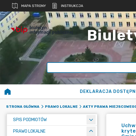
MAPA STRONY
INSTRUKCJA
biuletyn
Biulet
informacji publicznej
DEKLARACJA DOSTĘPN
STRONA GŁÓWNA
PRAWO LOKALNE
AKTY PRAWA MIEJSCOWEG
SPIS PODMIOTÓW
Uchwa
kryte
PRAWO LOKALNE