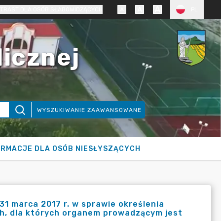
TRAST DLA OSÓB SŁABOWIDZĄCYCH
PL
licznej
WYSZUKIWANIE ZAAWANSOWANE
ORMACJE DLA OSÓB NIESŁYSZĄCYCH
31 marca 2017 r. w sprawie określenia
ch, dla których organem prowadzącym jest