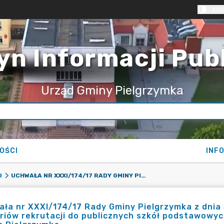
KON
yn Informacji Pub
Urząd Gminy Pielgrzymka
OŚCI
INF
UCHWAŁA NR XXXI/174/17 RADY GMINY PIELGRZYMKA Z DNIA 31 MARCA 2017 R. W SPRAWIE OKREŚLENIA KRYTERIÓW REKRUTACJI DO PUBLICZNYCH SZKÓŁ PODSTAWOWYCH, DLA KTÓRYCH ORGANEM PROWADZĄCYM JEST GMINA PIELGRZYMKA
O
ła nr XXXI/174/17 Rady Gminy Pielgrzymka z dnia 
riów rekrutacji do publicznych szkół podstawowy