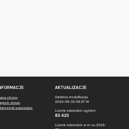
INFORMACJE
AKTUALIZACJE
Ostatnia modyfikacja
apa strony
2026-08-05 08:57:14
ejestr zmian
tatystyki odwiedzin
Licznik odwiedzin ogółem
85 425
Licznik odwiedzin w m-cu 2026-