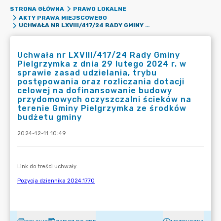
STRONA GŁÓWNA
PRAWO LOKALNE
AKTY PRAWA MIEJSCOWEGO
UCHWAŁA NR LXVIII/417/24 RADY GMINY PIELGRZYMKA Z DNIA 29 LUTEGO 2024 R. W SPRAWIE ZASAD UDZIELANIA, TRYBU POSTĘPOWANIA ORAZ ROZLICZANIA DOTACJI CELOWEJ NA DOFINANSOWANIE BUDOWY PRZYDOMOWYCH OCZYSZCZALNI ŚCIEKÓW NA TERENIE GMINY PIELGRZYMKA ZE ŚRODKÓW BUDŻETU GMINY
Uchwała nr LXVIII/417/24 Rady Gminy
Pielgrzymka z dnia 29 lutego 2024 r. w
sprawie zasad udzielania, trybu
postępowania oraz rozliczania dotacji
celowej na dofinansowanie budowy
przydomowych oczyszczalni ścieków na
terenie Gminy Pielgrzymka ze środków
budżetu gminy
2024-12-11 10:49