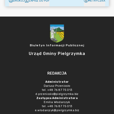
DRUKUJ
ZAPISZ DO PDF
METRYCZKA
Biuletyn Informacji Publicznej
Urząd Gminy Pielgrzymka
REDAKCJA
Administrator
Dariusz Przeniosło
tel. +48 76 87 75 013
d.przenioslo@pielgrzymka.biz
Zastępca Administratora
Emilia Włodarczyk
tel. +48 76 87 75 013
e.wlodarczyk@pielgrzymka.biz