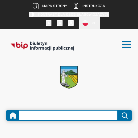
MAPA STRONY
INSTRUKCJA
KONTRAST DLA OSÓB SŁABOWIDZĄCYCH
PL
biuletyn
informacji publicznej